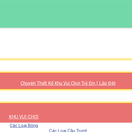
Chuyên Thiết Kế Khu Vui Chơi Trẻ Em | Lắp Đặt
KHU VUI CHƠI
Các Loại Bóng
Các Loại Cầu Trượt