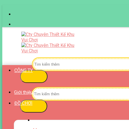
Skip
to
content
Tìm
kiếm:
CÔNG TY
Tìm
Giới thiệu
kiếm:
ĐỒ CHƠI