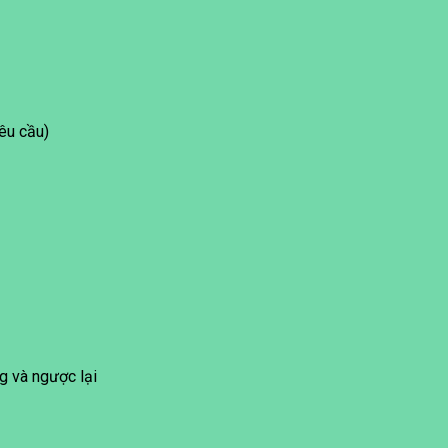
êu cầu)
g và ngược lại