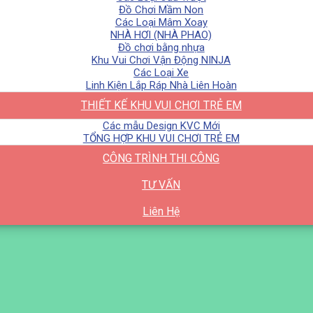
Đồ Chơi Mầm Non
Các Loại Mâm Xoay
NHÀ HƠI (NHÀ PHAO)
Đồ chơi bằng nhựa
Khu Vui Chơi Vận Động NINJA
Các Loại Xe
Linh Kiện Lắp Ráp Nhà Liên Hoàn
THIẾT KẾ KHU VUI CHƠI TRẺ EM
Các mẫu Design KVC Mới
TỔNG HỢP KHU VUI CHƠI TRẺ EM
CÔNG TRÌNH THI CÔNG
TƯ VẤN
Liên Hệ