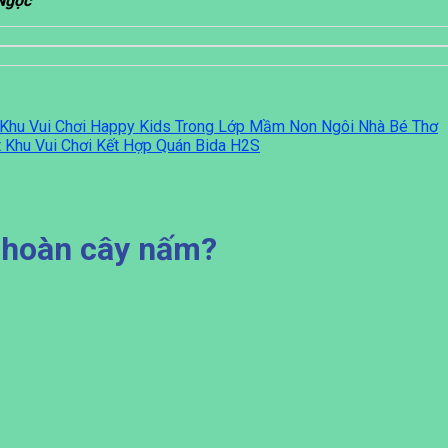
Ngọc
ặt Khu Vui Chơi Happy Kids Trong Lớp Mầm Non Ngôi Nhà Bé Thơ
t Khu Vui Chơi Kết Hợp Quán Bida H2S
ên hoàn cây nấm?