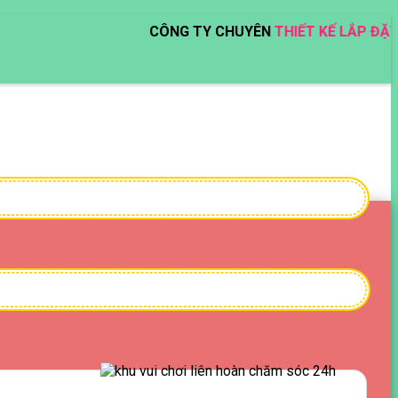
CÔNG TY CHUYÊN
THIẾT KẾ LẮP ĐẶT THI CÔ