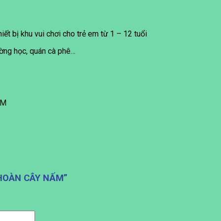
ết bị khu vui chơi cho trẻ em từ 1 – 12 tuổi
rường học, quán cà phê…
CM
N HOÀN CÂY NẤM”