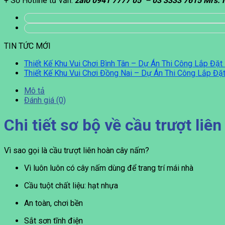
+ Số Hotline tư vấn:
zalo
0941 7777 05 – 03 3333 7615 Mrs. 
TIN TỨC MỚI
Thiết Kế Khu Vui Chơi Bình Tân – Dự Án Thi Công Lắp Đ
Thiết Kế Khu Vui Chơi Đồng Nai – Dự Án Thi Công Lắp Đặ
Mô tả
Đánh giá (0)
Chi tiết sơ bộ về cầu trượt li
Vì sao gọi là cầu trượt liên hoàn cây nấm?
Vì luôn luôn có cây nấm dùng để trang trí mái nhà
Cầu tuột chất liệu: hạt nhựa
An toàn, chơi bền
Sắt sơn tĩnh điện