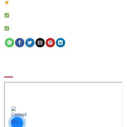
0941 7777 05 Zalo
MÔ HÌNH NHÀ BANH LIÊN HOÀN
Báo giá khu vui chơi trẻ em chính xác
BẢN ĐỒ ĐẾN CÔNG TY