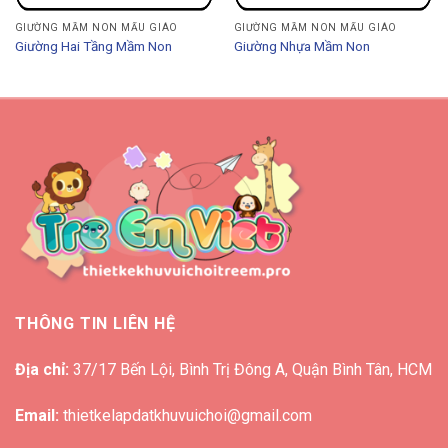
GIƯỜNG MẦM NON MẨU GIÁO
GIƯỜNG MẦM NON MẨU GIÁO
Giường Hai Tầng Mầm Non
Giường Nhựa Mầm Non
THÔNG TIN LIÊN HỆ
Địa chỉ:
37/17 Bến Lội, Bình Trị Đông A, Quận Bình Tân, HCM
Email:
thietkelapdatkhuvuichoi@gmail.com