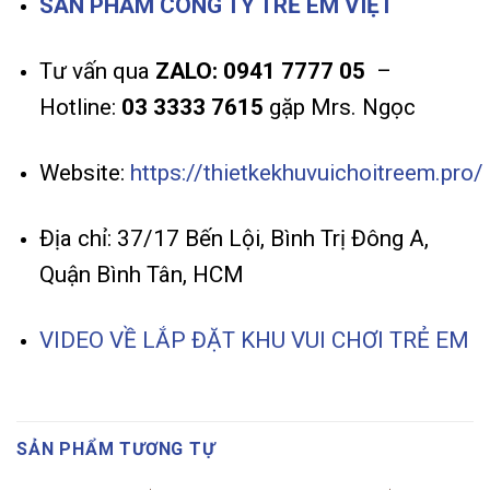
SẢN PHẨM CÔNG TY TRẺ EM VIỆT
Tư vấn qua
ZALO: 0941 7777 05
–
Hotline:
03 3333 7615
gặp Mrs. Ngọc
Website:
https://thietkekhuvuichoitreem.pro/
Địa chỉ: 37/17 Bến Lội, Bình Trị Đông A,
Quận Bình Tân, HCM
VIDEO VỀ LẮP ĐẶT KHU VUI CHƠI TRẺ EM
SẢN PHẨM TƯƠNG TỰ