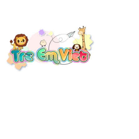
THÔNG TIN LIÊN HỆ
Địa chỉ:
37/17 Bến Lội, Bình Trị Đông A, Quận Bình Tân, HCM
Email:
thietkelapdatkhuvuichoi@gmail.com
Thời gian làm việc:
Thứ 2 – cn: 7h – 24h /