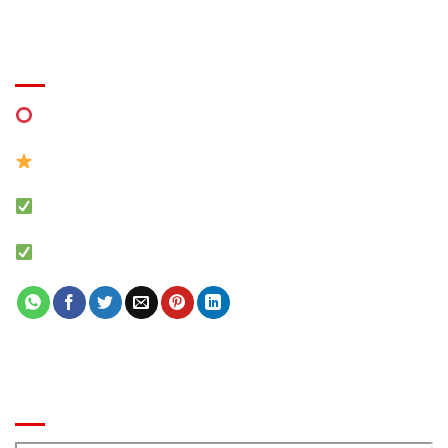
EVENT
MIỄN PHÍ Thiết kế khu vui chơi
0941 7777 05 Zalo
MÔ HÌNH NHÀ BANH LIÊN HOÀN
Báo giá khu vui chơi trẻ em chính xác
BẢN ĐỒ ĐẾN CÔNG TY