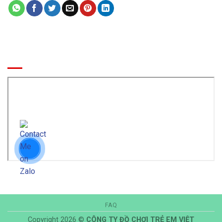
BẢN ĐỒ ĐẾN CÔNG TY
FAQ
Copyright 2026 ©
CÔNG TY ĐỒ CHƠI TRẺ EM VIỆT