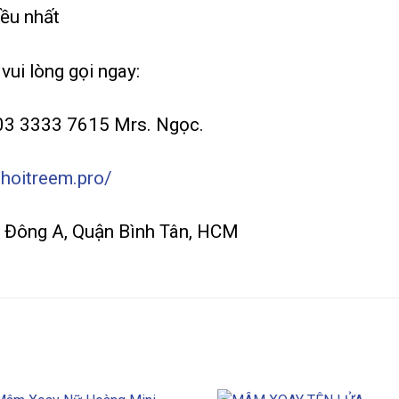
ều nhất
vui lòng gọi ngay:
 03 3333 7615 Mrs. Ngọc.
choitreem.pro/
rị Đông A, Quận Bình Tân, HCM