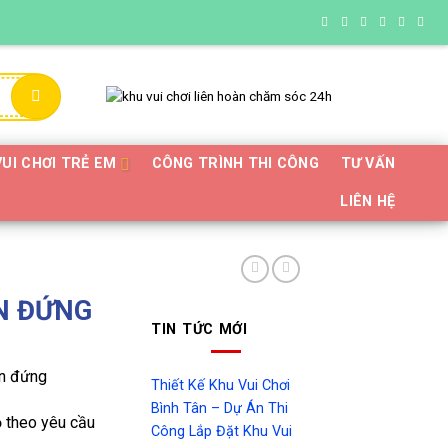
VUI CHƠI TRẺ EM
CÔNG TRÌNH THI CÔNG
TƯ VẤN
LIÊN HỆ
N ĐỨNG
TIN TỨC MỚI
òn đứng
Thiết Kế Khu Vui Chơi
Bình Tân – Dự Án Thi
đỏ theo yêu cầu
Công Lắp Đặt Khu Vui