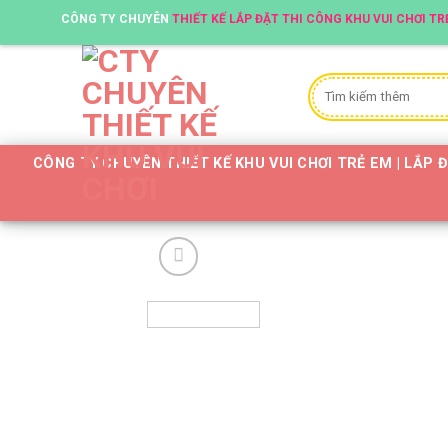
Skip
CÔNG TY CHUYÊN
THIẾT KẾ LẮP ĐẶT THI CÔNG KHU VUI CHƠI TRẺ EM!!
to
content
Tìm
kiếm:
CÔNG TY CHUYÊN THIẾT KẾ KHU VUI CHƠI TRẺ EM | LẮP 