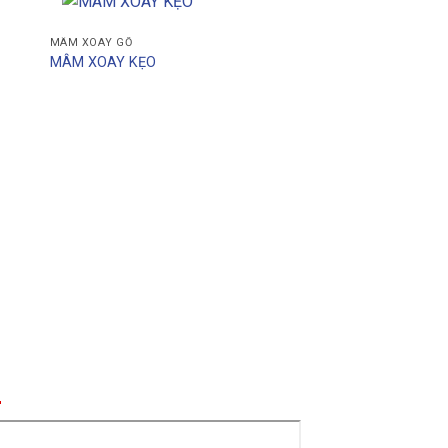
MÂM XOAY GỖ
MÂM XOAY KẸO
N ĐỒ ĐẾN CÔNG TY