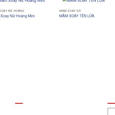
XOAY NỮ HOÀNG
MÂM XOAY GỖ
Xoay Nữ Hoàng Mini
MÂM XOAY TÊN LỬA
EVENT
BẢ
⭕ MIỄN PHÍ Thiết kế khu vui chơi
ận