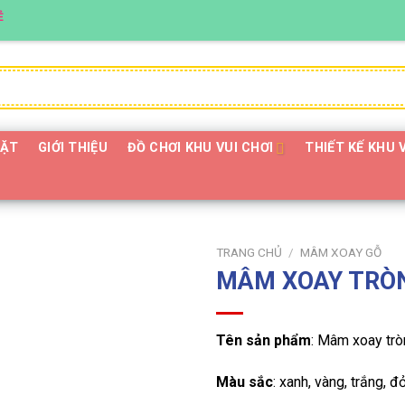
ĐẶT
GIỚI THIỆU
ĐỒ CHƠI KHU VUI CHƠI
THIẾT KẾ KHU 
TRANG CHỦ
/
MÂM XOAY GỖ
MÂM XOAY TRÒ
Tên sản phẩm
: Mâm xoay tr
Màu sắc
: xanh, vàng, trắng, 