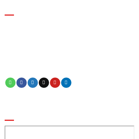
EVENT
⭕ MIỄN PHÍ Thiết kế khu vui chơi
⭐ 0941 7777 05 Zalo
✅ MÔ HÌNH NHÀ BANH LIÊN HOÀN
✅ Báo giá khu vui chơi trẻ em chính xác
BẢN ĐỒ ĐẾN CÔNG TY