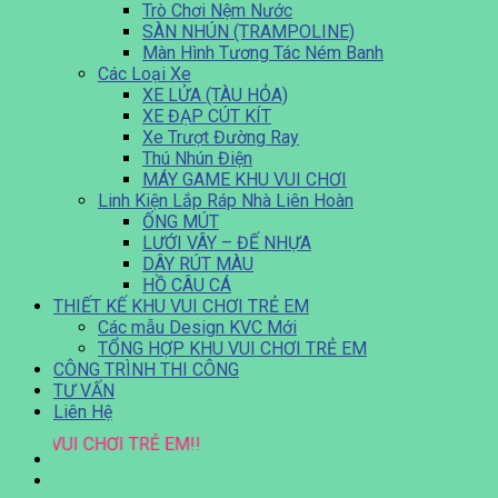
Trò Chơi Nệm Nước
SÀN NHÚN (TRAMPOLINE)
Màn Hình Tương Tác Ném Banh
Các Loại Xe
XE LỬA (TÀU HỎA)
XE ĐẠP CÚT KÍT
Xe Trượt Đường Ray
Thú Nhún Điện
MÁY GAME KHU VUI CHƠI
Linh Kiện Lắp Ráp Nhà Liên Hoàn
ỐNG MÚT
LƯỚI VÂY – ĐẾ NHỰA
DÂY RÚT MÀU
HỒ CÂU CÁ
THIẾT KẾ KHU VUI CHƠI TRẺ EM
Các mẫu Design KVC Mới
TỔNG HỢP KHU VUI CHƠI TRẺ EM
CÔNG TRÌNH THI CÔNG
TƯ VẤN
Liên Hệ
U VUI CHƠI
TRẺ EM!!