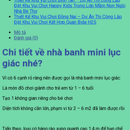
Thiết Kế Khu Vui Chơi Bình Tân – Dự Án Thi Công Lắp
Đặt Khu Vui Chơi Happy Kids Trong Lớp Mầm Non Ngôi
Nhà Bé Thơ
Thiết Kế Khu Vui Chơi Đồng Nai – Dự Án Thi Công Lắp
Đặt Khu Vui Chơi Kết Hợp Quán Bida H2S
Mô tả
Đánh giá (0)
Chi tiết về nhà banh mini lục
giác nhé?
Vì có 6 cạnh rỏ ràng nên được gọi là nhà banh mini lục giác:
Là món đồ chơi giành cho trẻ em từ 1 – 6 tuổi
Tạo 1 không gian riêng cho bé chơi
Diện tích không cần lớn, phạm vi từ 2 – 6 m2 đã làm được rồi
Tiếp theo, loại có hàng rào xung quanh cao 1.4 m để hạn chế