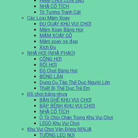
HẦM CHUI CON SÂU
NHÀ CỔ TÍCH
Tô Tượng Tranh Cát
Các Loại Mâm Xoay
ĐU QUAY KHU VUI CHƠI
Mâm Xoay Bằng Hơi
MÂM XOAY GỖ
Mâm xoay xe đạp
Xích Đu
NHÀ HƠI (NHÀ PHAO)
CỔNG HƠI
RỐI HƠI
Đồ Chơi Bằng Hơi
BÓNG LĂN
Dụng Cụ Tập Thể Dục Người Lớn
Thiết Bị Thể Dục Trẻ Em
Đồ chơi bằng nhựa
BÀN GHẾ KHU VUI CHƠI
BẬP BÊNH KHU VUI CHƠI
NHÀ CỔ TÍCH
Ô Tô Chòi Chân Trong Khu Vui Chơi
LEGO Khu Vui Chơi
Khu Vui Chơi Vận Động NINJA
TƯỜNG LEO NÚI