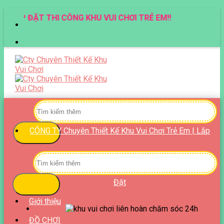
Skip
LẮP ĐẶT THI CÔNG KHU VUI CHƠI TRẺ EM!!
to
content
Tìm
kiếm:
CÔNG TY Chuyên Thiết Kế Khu Vui Chơi Trẻ Em | Lắp
Tìm
kiếm:
Đặt
Giới thiệu
ĐỒ CHƠI