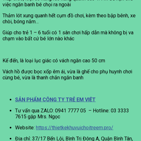
việc ngăn banh bé chọi ra ngoài
Thảm lót xung quanh hết cụm đồ chơi, kèm theo bập bênh, xe
chòi, bóng nắm…
Giúp cho trẻ 1 – 6 tuổi có 1 sân chơi hấp dẫn mà không bị va
chạm vào bất cứ bé lớn nào khác
Kế đến, là loại lục giác có vách ngăn cao 50 cm
Vách hồ được bọc xốp êm ái, vừa là ghế cho phụ huynh chơi
cùng bé, vừa là thanh chắn ngăn banh
SẢN PHẨM CÔNG TY TRẺ EM VIỆT
Tư vấn qua ZALO: 0941 7777 05 – Hotline: 03 3333
7615 gặp Mrs. Ngọc
Website:
https://thietkekhuvuichoitreem.pro/
Địa chỉ: 37/17 Bến Lội, Bình Trị Đông A, Quận Bình Tân,