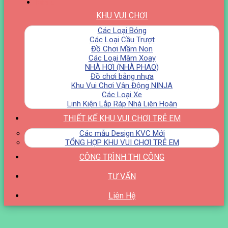
Menu
KHU VUI CHƠI
Các Loại Bóng
Các Loại Cầu Trượt
Đồ Chơi Mầm Non
Các Loại Mâm Xoay
NHÀ HƠI (NHÀ PHAO)
Đồ chơi bằng nhựa
Khu Vui Chơi Vận Động NINJA
Các Loại Xe
Linh Kiện Lắp Ráp Nhà Liên Hoàn
THIẾT KẾ KHU VUI CHƠI TRẺ EM
Các mẫu Design KVC Mới
TỔNG HỢP KHU VUI CHƠI TRẺ EM
CÔNG TRÌNH THI CÔNG
TƯ VẤN
Liên Hệ