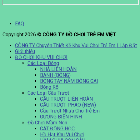
FAQ
Copyright 2026 ©
CÔNG TY ĐỒ CHƠI TRẺ EM VIỆT
CÔNG TY Chuyên Thiết Kế Khu Vui Chơi Trẻ Em | Lắp Đặt
Giới thiệu
ĐỒ CHƠI KHU VUI CHƠI
Các Loại Bóng
NHÀ LIÊN HOÀN
BANH (BÓNG)
BÓNG TAY NẮM BÓNG GAI
Bóng Rổ
Các Loại Cầu Trượt
CẦU TRƯỢT LIÊN HOÀN
CẦU TRƯỢT PHAO (NEW)
Cầu Trượt Nhựa Cho Trẻ Em
GƯƠNG BIẾN HÌNH
Đồ Chơi Mầm Non
CÁT ĐỘNG HỌC
Hồ Hạt Khu Vui Chơi