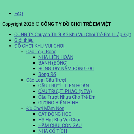
FAQ
Copyright 2026 ©
CÔNG TY ĐỒ CHƠI TRẺ EM VIỆT
CÔNG TY Chuyên Thiết Kế Khu Vui Chơi Trẻ Em | Lắp Đặt
Giới thiệu
ĐỒ CHƠI KHU VUI CHƠI
Các Loại Bóng
NHÀ LIÊN HOÀN
BANH (BÓNG)
BÓNG TAY NẮM BÓNG GAI
Bóng Rổ
Các Loại Cầu Trượt
CẦU TRƯỢT LIÊN HOÀN
CẦU TRƯỢT PHAO (NEW)
Cầu Trượt Nhựa Cho Trẻ Em
GƯƠNG BIẾN HÌNH
Đồ Chơi Mầm Non
CÁT ĐỘNG HỌC
Hồ Hạt Khu Vui Chơi
HẦM CHUI CON SÂU
NHÀ CỔ TÍCH