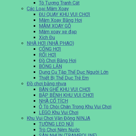
Tô Tượng Tranh Cát
Các Loại Mâm Xoay
ĐU QUAY KHU VUI CHƠI
Mâm Xoay Bằng Hơi
MÂM XOAY GỖ
Mâm xoay xe đạp
Xích Đu
NHÀ HƠI (NHÀ PHAO)
CỔNG HƠI
RỐI HƠI
Đồ Chơi Bằng Hơi
BÓNG LĂN
Dụng Cụ Tập Thể Dục Người Lớn
Thiết Bị Thể Dục Trẻ Em
Đồ chơi bằng nhựa
BÀN GHẾ KHU VUI CHƠI
BẬP BÊNH KHU VUI CHƠI
NHÀ CỔ TÍCH
Ô Tô Chòi Chân Trong Khu Vui Chơi
LEGO Khu Vui Chơi
Khu Vui Chơi Vận Động NINJA
TƯỜNG LEO NÚI
Trò Chơi Nệm Nước
SÀN NHÚN (TRAMPOLINE)