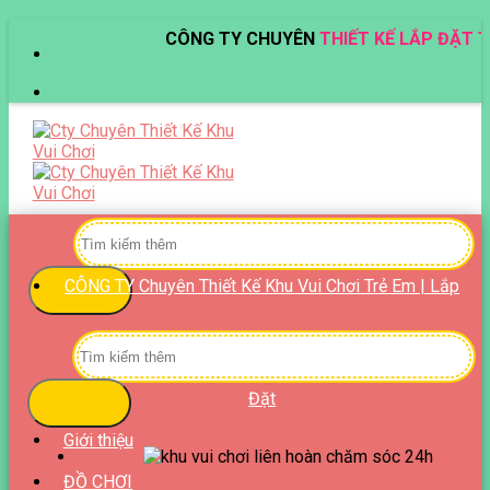
Skip
CÔNG TY CHUYÊN
THIẾT KẾ LẮP ĐẶT THI C
to
content
Tìm
kiếm:
CÔNG TY Chuyên Thiết Kế Khu Vui Chơi Trẻ Em | Lắp
Tìm
kiếm:
Đặt
Giới thiệu
ĐỒ CHƠI