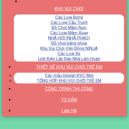
Menu
KHU VUI CHƠI
Các Loại Bóng
Các Loại Cầu Trượt
Đồ Chơi Mầm Non
Các Loại Mâm Xoay
NHÀ HƠI (NHÀ PHAO)
Đồ chơi bằng nhựa
Khu Vui Chơi Vận Động NINJA
Các Loại Xe
Linh Kiện Lắp Ráp Nhà Liên Hoàn
THIẾT KẾ KHU VUI CHƠI TRẺ EM
Các mẫu Design KVC Mới
TỔNG HỢP KHU VUI CHƠI TRẺ EM
CÔNG TRÌNH THI CÔNG
TƯ VẤN
Liên Hệ