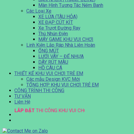
Màn Hình Tương Tác Ném Banh
Các Loại Xe
XE LỬA (TÀU HỎA)
XE ĐẠP CÚT KÍT
Xe Trượt Đường Ray
Thú Nhún Điện
MÁY GAME KHU VUI CHƠI
Linh Kiện Lắp Ráp Nhà Liên Hoàn
ỐNG MÚT
LƯỚI VÂY – ĐẾ NHỰA
DÂY RÚT MÀU
HỒ CÂU CÁ
THIẾT KẾ KHU VUI CHƠI TRẺ EM
Các mẫu Design KVC Mới
TỔNG HỢP KHU VUI CHƠI TRẺ EM
CÔNG TRÌNH THI CÔNG
TƯ VẤN
Liên Hệ
KẾ
LẮP ĐẶT
THI CÔNG
KHU VUI CHƠI
TRẺ EM!!