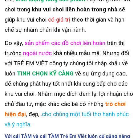
chơi trong
khu vui chơi liên hoàn trong nhà
sẽ
giúp khu vui chơi
có giá trị
theo thời gian và hạn
chế sự nhàm chán khi vận hành.
Do vậy,
sản phẩm các đồ chơi liên hoàn
trên thị
trường
ngoài nước
khá nhiều mẫu mã. Nhưng đối
với TRẺ EM VIỆT công ty chúng tôi nhập khẩu về
luôn
TINH CHỌN KỸ CÀNG
về sự ứng dụng cao,
để chúng phát huy tốt nhất khi cung cấp cho các
khu vui chơi. Nhằm mục đích đem lại lợi nhuận cho
chủ đầu tư, mặc khác các bé có những
trò chơi
hiện đại
, đẹp,..
cho chúng một tuổi thơ hạnh phúc
và ý nghĩa.
Với cái
TÂM
và cái
TẦM
Trẻ Em Việt luôn cố gắng nâng