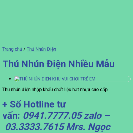
Trang chủ
/
Thú Nhún Điện
Thú Nhún Điện Nhiều Mẫu
Thú nhún điện nhập khẩu chất liệu hạt nhựa cao cấp.
+ Số Hotline tư
vấn:
0941.7777.05 zalo –
03.3333.7615 Mrs. Ngọc