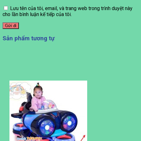
Lưu tên của tôi, email, và trang web trong trình duyệt này
cho lần bình luận kế tiếp của tôi.
Sản phẩm tương tự