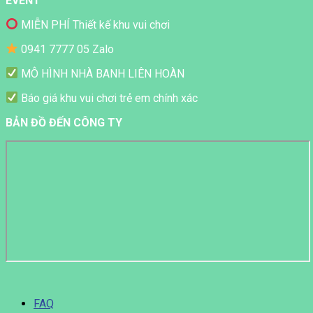
EVENT
MIỄN PHÍ Thiết kế khu vui chơi
0941 7777 05 Zalo
MÔ HÌNH NHÀ BANH LIÊN HOÀN
Báo giá khu vui chơi trẻ em chính xác
BẢN ĐỒ ĐẾN CÔNG TY
FAQ