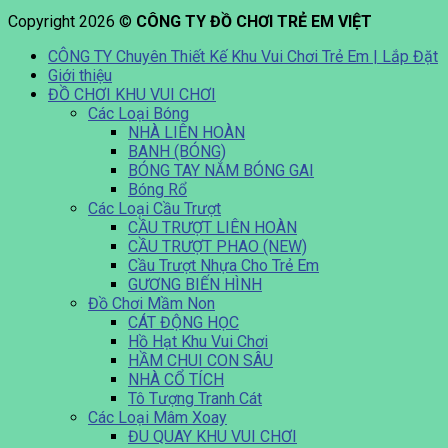
Copyright 2026 ©
CÔNG TY ĐỒ CHƠI TRẺ EM VIỆT
CÔNG TY Chuyên Thiết Kế Khu Vui Chơi Trẻ Em | Lắp Đặt
Giới thiệu
ĐỒ CHƠI KHU VUI CHƠI
Các Loại Bóng
NHÀ LIÊN HOÀN
BANH (BÓNG)
BÓNG TAY NẮM BÓNG GAI
Bóng Rổ
Các Loại Cầu Trượt
CẦU TRƯỢT LIÊN HOÀN
CẦU TRƯỢT PHAO (NEW)
Cầu Trượt Nhựa Cho Trẻ Em
GƯƠNG BIẾN HÌNH
Đồ Chơi Mầm Non
CÁT ĐỘNG HỌC
Hồ Hạt Khu Vui Chơi
HẦM CHUI CON SÂU
NHÀ CỔ TÍCH
Tô Tượng Tranh Cát
Các Loại Mâm Xoay
ĐU QUAY KHU VUI CHƠI