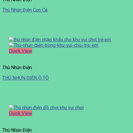
Thú Nhún Điện Con Cá
Quick View
Thú Nhún Điện
THÚ NHÚN ĐIỆN Ô TÔ
Quick View
Thú Nhún Điện