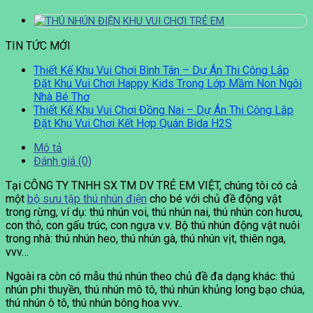
TIN TỨC MỚI
Thiết Kế Khu Vui Chơi Bình Tân – Dự Án Thi Công Lắp
Đặt Khu Vui Chơi Happy Kids Trong Lớp Mầm Non Ngôi
Nhà Bé Thơ
Thiết Kế Khu Vui Chơi Đồng Nai – Dự Án Thi Công Lắp
Đặt Khu Vui Chơi Kết Hợp Quán Bida H2S
Mô tả
Đánh giá (0)
Tại CÔNG TY TNHH SX TM DV TRẺ EM VIỆT, chúng tôi có cả
một
bộ sưu tập thú nhún điện
cho bé với chủ đề động vật
trong rừng, ví dụ: thú nhún voi, thú nhún nai, thú nhún con hươu,
con thỏ, con gấu trúc, con ngựa v.v. Bộ thú nhún động vật nuôi
trong nhà: thú nhún heo, thú nhún gà, thú nhún vịt, thiên nga,
vvv…
Ngoài ra còn có mẫu thú nhún theo chủ đề đa dạng khác: thú
nhún phi thuyền, thú nhún mô tô, thú nhún khủng long bạo chúa,
thú nhún ô tô, thú nhún bông hoa vvv..