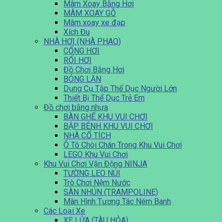
Mâm Xoay Bằng Hơi
MÂM XOAY GỖ
Mâm xoay xe đạp
Xích Đu
NHÀ HƠI (NHÀ PHAO)
CỔNG HƠI
RỐI HƠI
Đồ Chơi Bằng Hơi
BÓNG LĂN
Dụng Cụ Tập Thể Dục Người Lớn
Thiết Bị Thể Dục Trẻ Em
Đồ chơi bằng nhựa
BÀN GHẾ KHU VUI CHƠI
BẬP BÊNH KHU VUI CHƠI
NHÀ CỔ TÍCH
Ô Tô Chòi Chân Trong Khu Vui Chơi
LEGO Khu Vui Chơi
Khu Vui Chơi Vận Động NINJA
TƯỜNG LEO NÚI
Trò Chơi Nệm Nước
SÀN NHÚN (TRAMPOLINE)
Màn Hình Tương Tác Ném Banh
Các Loại Xe
XE LỬA (TÀU HỎA)