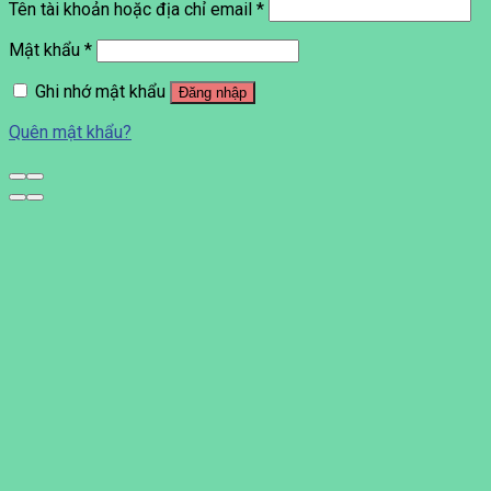
Tên tài khoản hoặc địa chỉ email
*
Mật khẩu
*
Ghi nhớ mật khẩu
Đăng nhập
Quên mật khẩu?