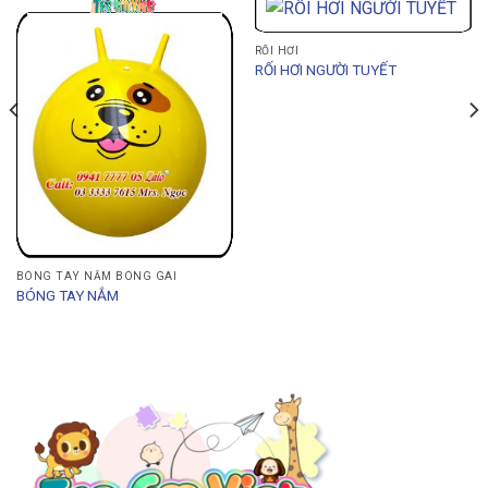
RỐI HƠI
RỐI HƠI NGƯỜI TUYẾT
BÓNG TAY NẮM BÓNG GAI
BÓNG TAY NẮM