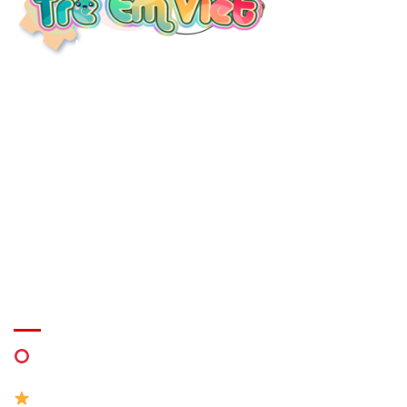
THÔNG TIN LIÊN HỆ
Địa chỉ:
37/17 Bến Lội, Bình Trị Đông A, Quận Bình Tân, HCM
Email:
thietkelapdatkhuvuichoi@gmail.com
Thời gian làm việc:
Thứ 2 – cn: 7h – 24h /
EVENT
MIỄN PHÍ Thiết kế khu vui chơi
0941 7777 05 Zalo