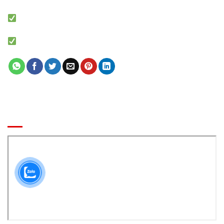
MÔ HÌNH NHÀ BANH LIÊN HOÀN
Báo giá khu vui chơi trẻ em chính xác
BẢN ĐỒ ĐẾN CÔNG TY