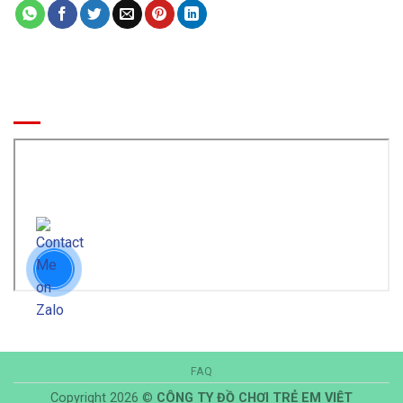
BẢN ĐỒ ĐẾN CÔNG TY
FAQ
Copyright 2026 ©
CÔNG TY ĐỒ CHƠI TRẺ EM VIỆT