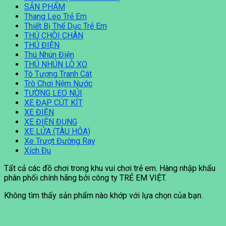
SẢN PHẨM
Thang Leo Trẻ Em
Thiết Bị Thể Dục Trẻ Em
THÚ CHÒI CHÂN
THÚ ĐIỆN
Thú Nhún Điện
THÚ NHÚN LÒ XO
Tô Tượng Tranh Cát
Trò Chơi Nệm Nước
TƯỜNG LEO NÚI
XE ĐẠP CÚT KÍT
XE ĐIỆN
XE ĐIỆN ĐỤNG
XE LỬA (TÀU HỎA)
Xe Trượt Đường Ray
Xích Đu
Tất cả các đồ chơi trong khu vui chơi trẻ em. Hàng nhập khẩu
phân phối chính hãng bởi công ty TRẺ EM VIỆT.
Không tìm thấy sản phẩm nào khớp với lựa chọn của bạn.