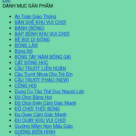
Lọc
DANH MỤC SẢN PHẨM
An Toàn Giao Thông
BÀN GHẾ KHU VUI CHƠI
BANH (BÓNG)
BẬP BÊNH KHU VUI CHƠI
BỄ BƠI DI ĐỘNG
BÓNG LĂN
Bóng Rổ
BÓNG TAY NẮM BÓNG GAI
CÁT ĐỘNG HỌC
CẦU TRƯỢT LIÊN HOÀN
Cầu Trượt Nhựa Cho Trẻ Em
CẦU TRƯỢT PHAO (NEW)
CỔNG HƠI
Dụng Cụ Tập Thể Dục Người Lớn
Đồ Chơi Bằng Hơi
Đồ Chơi Điện Cảm Giác Mạnh
ĐỒ CHƠI THỔI BÓNG
Đu Quay Cảm Giác Mạnh
ĐU QUAY KHU VUI CHƠI
Giường Mầm Non Mẩu Giáo
GƯƠNG BIẾN HÌNH