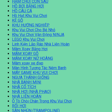
HẦM CHUI CON SÂU
HỒ BƠI BẰNG HƠI
HỒ CÂU CÁ
Hồ Hạt Khu Vui Chơi
KỆ GỖ
KHU HƯỚNG NGHIỆP
Khu Vui Chơi Cho Bé Nhỏ
Khu Vui Chơi Vận Động NINJA
LEGO Khu Vui Chơi
Linh Kiện Lắp Ráp Nhà Liên Hoàn
Mâm Xoay Bằng Hơi
MÂM XOAY GỖ
MÂM XOAY NỮ HOÀNG
Mâm xoay xe đạp
Màn Hình Tương Tác Ném Banh
MÁY GAME KHU VUI CHƠI
NGỰA THÁNH GIỐNG
NHÀ BANH MINI
NHÀ CỔ TÍCH
NHÀ HƠI (NHÀ PHAO)
NHÀ LIÊN HOÀN
Ô Tô Chòi Chân Trong Khu Vui Chơi
RỐI HƠI
SÀN NHÚN (TRAMPOLINE)