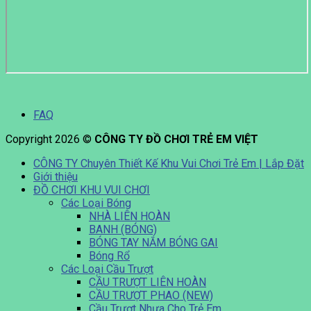
FAQ
Copyright 2026 ©
CÔNG TY ĐỒ CHƠI TRẺ EM VIỆT
CÔNG TY Chuyên Thiết Kế Khu Vui Chơi Trẻ Em | Lắp Đặt
Giới thiệu
ĐỒ CHƠI KHU VUI CHƠI
Các Loại Bóng
NHÀ LIÊN HOÀN
BANH (BÓNG)
BÓNG TAY NẮM BÓNG GAI
Bóng Rổ
Các Loại Cầu Trượt
CẦU TRƯỢT LIÊN HOÀN
CẦU TRƯỢT PHAO (NEW)
Cầu Trượt Nhựa Cho Trẻ Em