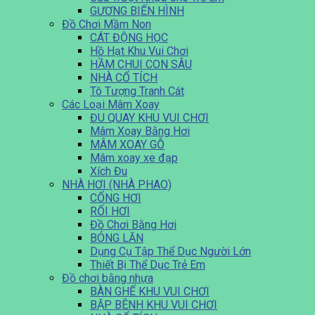
GƯƠNG BIẾN HÌNH
Đồ Chơi Mầm Non
CÁT ĐỘNG HỌC
Hồ Hạt Khu Vui Chơi
HẦM CHUI CON SÂU
NHÀ CỔ TÍCH
Tô Tượng Tranh Cát
Các Loại Mâm Xoay
ĐU QUAY KHU VUI CHƠI
Mâm Xoay Bằng Hơi
MÂM XOAY GỖ
Mâm xoay xe đạp
Xích Đu
NHÀ HƠI (NHÀ PHAO)
CỔNG HƠI
RỐI HƠI
Đồ Chơi Bằng Hơi
BÓNG LĂN
Dụng Cụ Tập Thể Dục Người Lớn
Thiết Bị Thể Dục Trẻ Em
Đồ chơi bằng nhựa
BÀN GHẾ KHU VUI CHƠI
BẬP BÊNH KHU VUI CHƠI