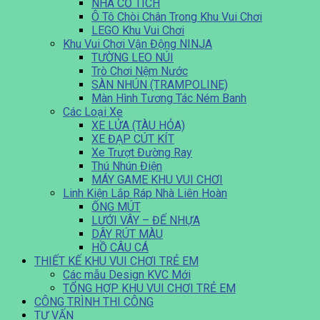
NHÀ CỔ TÍCH
Ô Tô Chòi Chân Trong Khu Vui Chơi
LEGO Khu Vui Chơi
Khu Vui Chơi Vận Động NINJA
TƯỜNG LEO NÚI
Trò Chơi Nệm Nước
SÀN NHÚN (TRAMPOLINE)
Màn Hình Tương Tác Ném Banh
Các Loại Xe
XE LỬA (TÀU HỎA)
XE ĐẠP CÚT KÍT
Xe Trượt Đường Ray
Thú Nhún Điện
MÁY GAME KHU VUI CHƠI
Linh Kiện Lắp Ráp Nhà Liên Hoàn
ỐNG MÚT
LƯỚI VÂY – ĐẾ NHỰA
DÂY RÚT MÀU
HỒ CÂU CÁ
THIẾT KẾ KHU VUI CHƠI TRẺ EM
Các mẫu Design KVC Mới
TỔNG HỢP KHU VUI CHƠI TRẺ EM
CÔNG TRÌNH THI CÔNG
TƯ VẤN