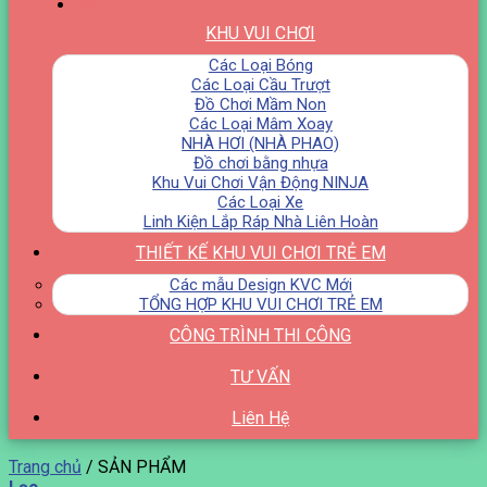
Menu
KHU VUI CHƠI
Các Loại Bóng
Các Loại Cầu Trượt
Đồ Chơi Mầm Non
Các Loại Mâm Xoay
NHÀ HƠI (NHÀ PHAO)
Đồ chơi bằng nhựa
Khu Vui Chơi Vận Động NINJA
Các Loại Xe
Linh Kiện Lắp Ráp Nhà Liên Hoàn
THIẾT KẾ KHU VUI CHƠI TRẺ EM
Các mẫu Design KVC Mới
TỔNG HỢP KHU VUI CHƠI TRẺ EM
CÔNG TRÌNH THI CÔNG
TƯ VẤN
Liên Hệ
Trang chủ
/
SẢN PHẨM