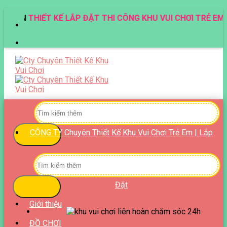
Skip
UYÊN
THIẾT KẾ LẮP ĐẶT THI CÔNG KHU VUI CHƠI TRẺ EM!!
to
content
Tìm
kiếm:
CÔNG TY Chuyên Thiết Kế Khu Vui Chơi Trẻ Em | Lắp
Tìm
kiếm:
Đặt
Giới thiệu
ĐỒ CHƠI