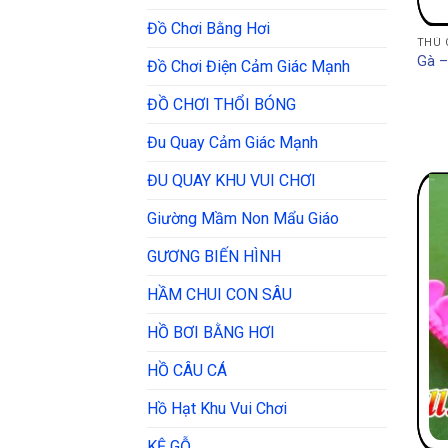
Đồ Chơi Bằng Hơi
THÚ 
Gà –
Đồ Chơi Điện Cảm Giác Mạnh
ĐỒ CHƠI THỔI BÓNG
Đu Quay Cảm Giác Mạnh
ĐU QUAY KHU VUI CHƠI
Giường Mầm Non Mẩu Giáo
GƯƠNG BIẾN HÌNH
HẦM CHUI CON SÂU
HỒ BƠI BẰNG HƠI
HỒ CÂU CÁ
Hồ Hạt Khu Vui Chơi
KỆ GỖ