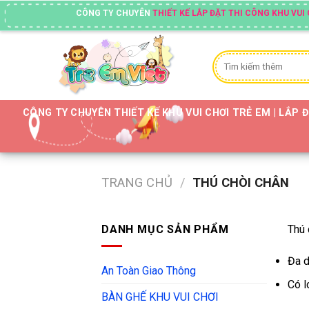
Skip
CÔNG TY CHUYÊN
THIẾT KẾ LẮP ĐẶT THI CÔNG KHU VUI CHƠI TRẺ
to
content
Tìm
kiếm:
CÔNG TY CHUYÊN THIẾT KẾ KHU VUI CHƠI TRẺ EM | LẮP 
TRANG CHỦ
/
THÚ CHÒI CHÂN
DANH MỤC SẢN PHẨM
Thú 
Đa d
An Toàn Giao Thông
Có l
BÀN GHẾ KHU VUI CHƠI