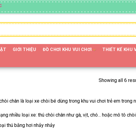
 EM!!
ĐẶT
GIỚI THIỆU
ĐỒ CHƠI KHU VUI CHƠI
THIẾT KẾ KHU 
Showing all 6 res
chòi chân là loại xe chòi bé dùng trong khu vui chơi trẻ em trong 
ạng nhiều loại xe: thú chòi chân như gà, vịt, chó… hoặc mô tô chòi
oại thú bằng hơi nhảy nhảy