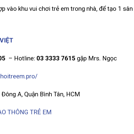
ợp vào khu vui chơi trẻ em trong nhà, để tạo 1 sân
VIỆT
05
– Hotline:
03 3333 7615
gặp Mrs. Ngọc
choitreem.pro/
rị Đông A, Quận Bình Tân, HCM
AO THÔNG TRẺ EM