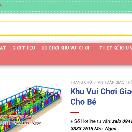
ĐẶT
GIỚI THIỆU
ĐỒ CHƠI KHU VUI CHƠI
THIẾT KẾ KHU 
TRANG CHỦ
/
AN TOÀN GIAO TH
Khu Vui Chơi Gi
Cho Bé
+ Số Hotline tư vấn:
zalo
0941
3333 7615 Mrs. Ngọc