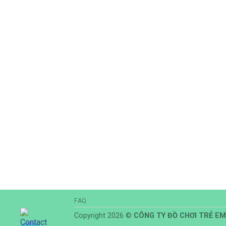
THÔNG TIN LIÊN HỆ
Địa chỉ:
37/17 Bến Lội, Bình Trị Đông A, Qu
Bình Tân, HCM
Email:
thietkelapdatkhuvuichoi@gmail.com
Thời gian làm việc:
Thứ 2 – cn: 7h – 24h /
FAQ
Copyright 2026 ©
CÔNG TY ĐỒ CHƠI TRẺ EM