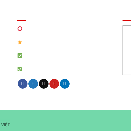
EVENT
BẢ
MIỄN PHÍ Thiết kế khu vui chơi
ận
0941 7777 05 Zalo
MÔ HÌNH NHÀ BANH LIÊN HOÀN
Báo giá khu vui chơi trẻ em chính xác
 VIỆT