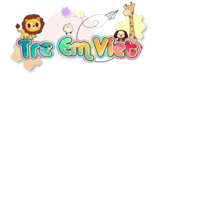
THÔNG TIN LIÊN HỆ
Địa chỉ:
37/17 Bến Lội, Bình Trị Đông A, Quận Bình Tân, HCM
Email:
thietkelapdatkhuvuichoi@gmail.com
Thời gian làm việc:
Thứ 2 – cn: 7h – 24h /
EVENT