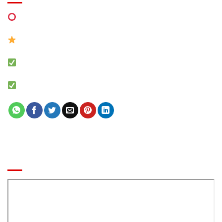
MIỄN PHÍ Thiết kế khu vui chơi
0941 7777 05 Zalo
MÔ HÌNH NHÀ BANH LIÊN HOÀN
Báo giá khu vui chơi trẻ em chính xác
BẢN ĐỒ ĐẾN CÔNG TY