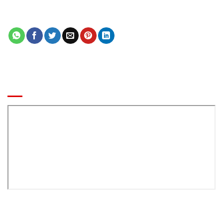
✅ Báo giá khu vui chơi trẻ em chính xác
BẢN ĐỒ ĐẾN CÔNG TY