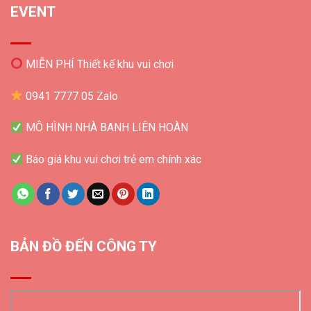
EVENT
MIỄN PHÍ Thiết kế khu vui chơi
0941 7777 05 Zalo
MÔ HÌNH NHÀ BANH LIÊN HOÀN
Báo giá khu vui chơi trẻ em chính xác
BẢN ĐỒ ĐẾN CÔNG TY