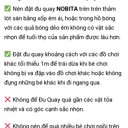
Nên đặt đu quay
NOBITA
trên trên thảm
lót sàn bằng xốp êm ái, hoặc trong hồ bóng
với các quả bóng dẻo êm không có vật sắc
nhọn để tuổi thọ của sản phẩm được lâu hơn.
Đặt đu quay khoảng cách với các đồ chơi
khác tối thiểu 1m để trái dừa khi bé chơi
không bị va đập vào đồ chơi khác hoặc không
đụng những bé khác khi đi ngang qua.
Không để Đu Quay quá gần các vật tỏa
nhiệt và có góc cạnh sắc nhọn.
Không nên để quá nhiều bé chơi ngồi trên