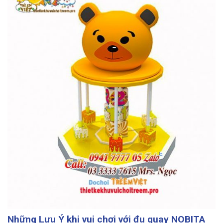
Những Lưu Ý khi vui chơi với đu quay NOBITA