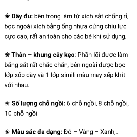
✬ Dây đu:
bên trong làm từ xích sắt chống rỉ,
bọc ngoài xích bằng ống nhựa cứng chịu lực
cực cao, rất an toàn cho các bé khi sử dụng.
✬ Thân – khung cây kẹo
: Phần lõi được làm
bằng sắt rất chắc chắn, bên ngoài được bọc
lớp xốp dày và 1 lớp simili màu may xếp khít
với nhau.
✬
Số lượng chỗ ngồi:
6 chỗ ngồi, 8 chỗ ngồi,
10 chỗ ngồi
✬
Màu sắc đa dạng:
Đỏ – Vàng – Xanh,…