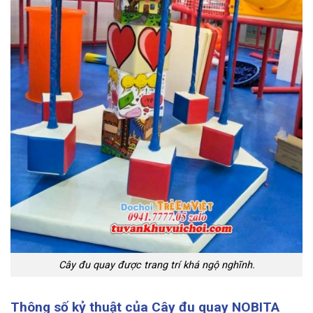
Cây đu quay được trang trí khá ngộ nghĩnh.
Thông số kỷ thuật của Cây đu quay NOBITA