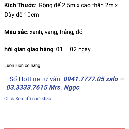
Kích Thước
: Rộng đế 2.5m x cao thân 2m x
Dày đế 10cm
Màu sắc
: xanh, vàng, trắng, đỏ
hời gian giao hàng
: 01 – 02 ngày
Luôn luôn có hàng.
+ Số Hotline tư vấn:
0941.7777.05 zalo –
03.3333.7615 Mrs. Ngọc
Click Xem đồ chơi khác