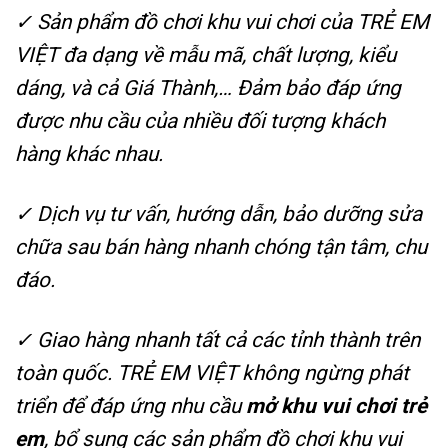
✓
Sản phẩm đồ chơi khu vui chơi của TRẺ EM
VIỆT đa dạng về mẫu mã, chất lượng, kiểu
dáng, và cả Giá Thành,… Đảm bảo đáp ứng
được nhu cầu của nhiều đối tượng khách
hàng khác nhau.
✓
Dịch vụ tư vấn, hướng dẫn, bảo dưỡng sửa
chữa sau bán hàng nhanh chóng tận tâm, chu
đáo.
✓
Giao hàng nhanh tất cả các tỉnh thành trên
toàn quốc. TRẺ EM VIỆT không ngừng phát
triển để đáp ứng nhu cầu
mở khu vui chơi trẻ
em
, bổ sung các sản phẩm đồ chơi khu vui