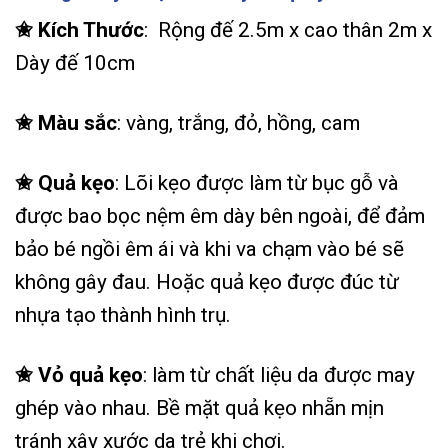
✬ Kích Thước
: Rộng đế 2.5m x cao thân 2m x
Dày đế 10cm
✬ Màu sắc
: vàng, trắng, đỏ, hồng, cam
✬ Quả kẹo
: Lõi kẹo được làm từ bục gỗ và
được bao bọc nệm êm dày bên ngoài, để đảm
bảo bé ngồi êm ái và khi va chạm vào bé sẽ
không gây đau. Hoặc quả kẹo được đúc từ
nhựa tạo thành hình trụ.
✬ Vỏ quả kẹo
: làm từ chất liệu da được may
ghép vào nhau. Bề mặt quả kẹo nhẵn mịn
tránh xây xước da trẻ khi chơi.