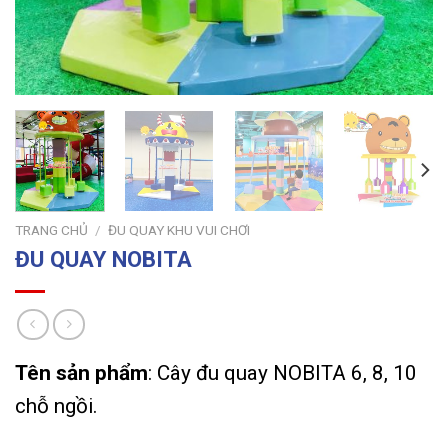
TRANG CHỦ
/
ĐU QUAY KHU VUI CHƠI
ĐU QUAY NOBITA
Tên sản phẩm
: Cây đu quay NOBITA 6, 8, 10
chỗ ngồi.