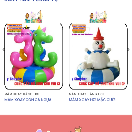
MÂM XOAY BẰNG HƠI
MÂM XOAY BẰNG HƠI
MÂM XOAY CON CÁ NGỰA
MÂM XOAY HƠI MẶC CƯỜI