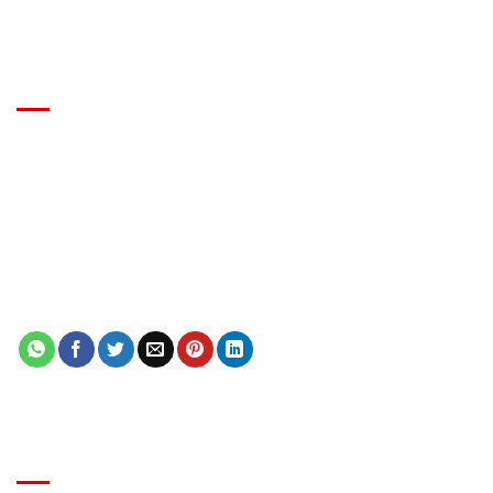
EVENT
⭕ MIỄN PHÍ Thiết kế khu vui chơi
⭐ 0941 7777 05 Zalo
✅ MÔ HÌNH NHÀ BANH LIÊN HOÀN
✅ Báo giá khu vui chơi trẻ em chính xác
BẢN ĐỒ ĐẾN CÔNG TY