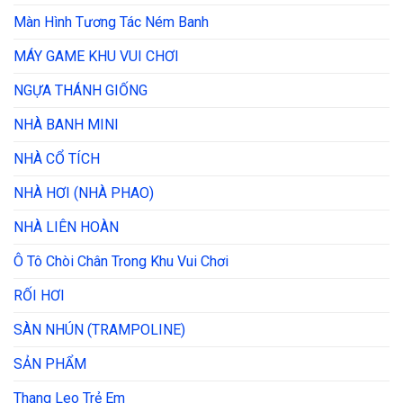
Màn Hình Tương Tác Ném Banh
MÁY GAME KHU VUI CHƠI
NGỰA THÁNH GIỐNG
NHÀ BANH MINI
NHÀ CỔ TÍCH
NHÀ HƠI (NHÀ PHAO)
NHÀ LIÊN HOÀN
Ô Tô Chòi Chân Trong Khu Vui Chơi
RỐI HƠI
SÀN NHÚN (TRAMPOLINE)
SẢN PHẨM
Thang Leo Trẻ Em