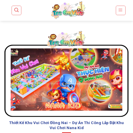
Skip
to
content
Thiết Kế Khu Vui Chơi Đồng Nai – Dự Án Thi Công Lắp Đặt Khu
Vui Chơi Nana Kid