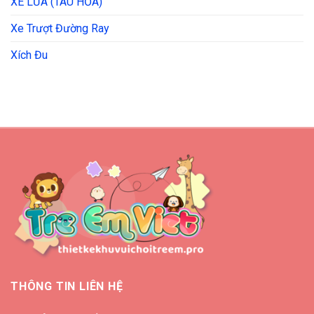
XE LỬA (TÀU HỎA)
Xe Trượt Đường Ray
Xích Đu
THÔNG TIN LIÊN HỆ