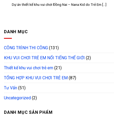
Dự án thiết kế khu vui chơi Đồng Nai – Nana Kid do Trẻ Em [...]
DANH MỤC
CÔNG TRÌNH THI CÔNG
(131)
KHU VUI CHƠI TRẺ EM NỔI TIẾNG THẾ GIỚI
(2)
Thiết kế khu vui chơi trẻ em
(21)
TỔNG HỢP KHU VUI CHƠI TRẺ EM
(87)
Tư Vấn
(51)
Uncategorized
(2)
DANH MỤC SẢN PHẨM