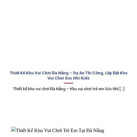
Thiết Kế Khu Vui Chơi Đà Nẵng – Dự Án Thi Công, Lắp Đặt Khu
Vui Chơi Sóc Nhí Kids
Thiết kế khu vui chơi Đà Nẵng – Khu vui chơi trẻ em Sóc Nhí [...]