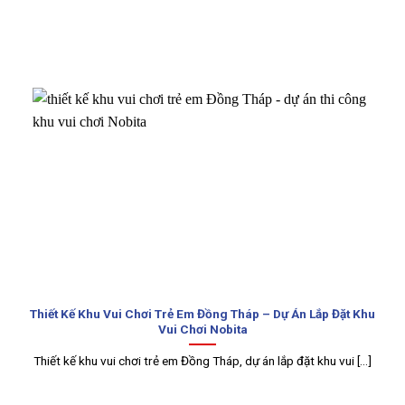
Thiết Kế Khu Vui Chơi Trẻ Em Đồng Tháp – Dự Án Lắp Đặt Khu
Vui Chơi Nobita
Thiết kế khu vui chơi trẻ em Đồng Tháp, dự án lắp đặt khu vui [...]