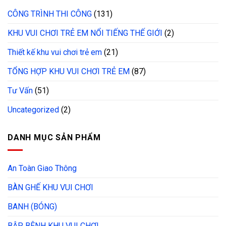
CÔNG TRÌNH THI CÔNG
(131)
KHU VUI CHƠI TRẺ EM NỔI TIẾNG THẾ GIỚI
(2)
Thiết kế khu vui chơi trẻ em
(21)
TỔNG HỢP KHU VUI CHƠI TRẺ EM
(87)
Tư Vấn
(51)
Uncategorized
(2)
DANH MỤC SẢN PHẨM
An Toàn Giao Thông
BÀN GHẾ KHU VUI CHƠI
BANH (BÓNG)
BẬP BÊNH KHU VUI CHƠI