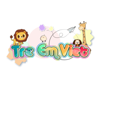
THÔNG TIN LIÊN HỆ
Địa chỉ:
37/17 Bến Lội, Bình Trị Đông A, Quận Bình Tân, HCM
Email:
thietkelapdatkhuvuichoi@gmail.com
Thời gian làm việc:
Thứ 2 – cn: 7h – 24h /