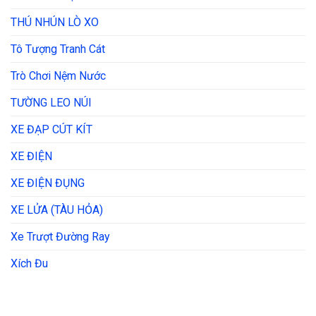
THÚ NHÚN LÒ XO
Tô Tượng Tranh Cát
Trò Chơi Nệm Nước
TƯỜNG LEO NÚI
XE ĐẠP CÚT KÍT
XE ĐIỆN
XE ĐIỆN ĐỤNG
XE LỬA (TÀU HỎA)
Xe Trượt Đường Ray
Xích Đu