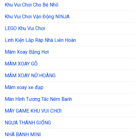
Khu Vui Chơi Cho Bé Nhỏ
Khu Vui Chơi Vận Động NINJA
LEGO Khu Vui Chơi
Linh Kiện Lắp Ráp Nhà Liên Hoàn
Mâm Xoay Bằng Hơi
MÂM XOAY GỖ
MÂM XOAY NỮ HOÀNG
Mâm xoay xe đạp
Màn Hình Tương Tác Ném Banh
MÁY GAME KHU VUI CHƠI
NGỰA THÁNH GIỐNG
NHÀ BANH MINI