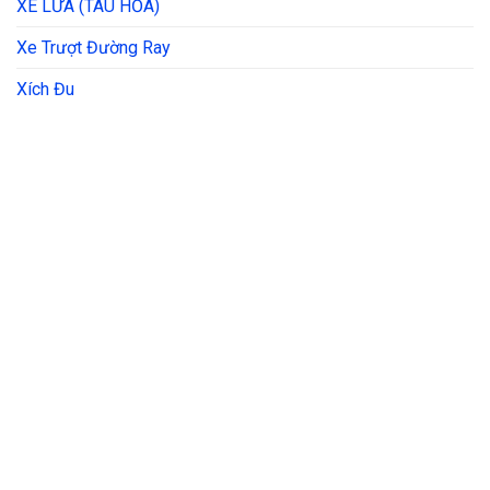
XE LỬA (TÀU HỎA)
Xe Trượt Đường Ray
Xích Đu
THÔNG TIN LIÊN HỆ
Địa chỉ:
37/17 Bến Lội, Bình Trị Đông A, Quận Bình Tân, HCM
Email:
thietkelapdatkhuvuichoi@gmail.com
Thời gian làm việc:
Thứ 2 – cn: 7h – 24h /