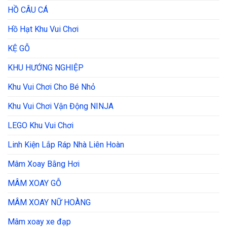
HỒ CÂU CÁ
Hồ Hạt Khu Vui Chơi
KỆ GỖ
KHU HƯỚNG NGHIỆP
Khu Vui Chơi Cho Bé Nhỏ
Khu Vui Chơi Vận Động NINJA
LEGO Khu Vui Chơi
Linh Kiện Lắp Ráp Nhà Liên Hoàn
Mâm Xoay Bằng Hơi
MÂM XOAY GỖ
MÂM XOAY NỮ HOÀNG
Mâm xoay xe đạp