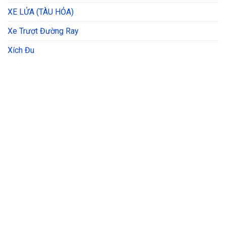
XE LỬA (TÀU HỎA)
Xe Trượt Đường Ray
Xích Đu
THÔNG TIN LIÊN HỆ
Địa chỉ:
37/17 Bến Lội, Bình Trị Đông A, Quận Bình Tân, HCM
Email:
thietkelapdatkhuvuichoi@gmail.com
Thời gian làm việc:
Thứ 2 – cn: 7h – 24h /