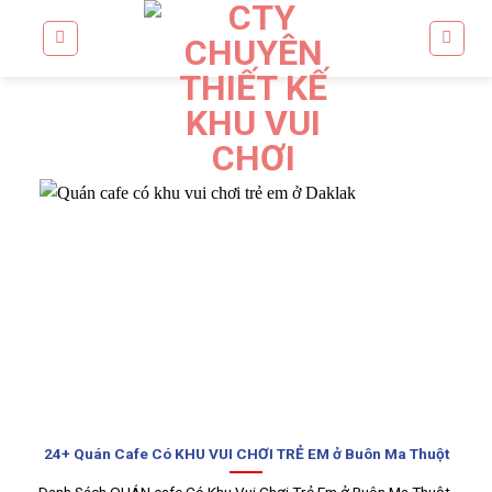
Skip
to
content
24+ Quán Cafe Có KHU VUI CHƠI TRẺ EM ở Buôn Ma Thuột
Danh Sách QUÁN cafe Có Khu Vui Chơi Trẻ Em ở Buôn Ma Thuột.