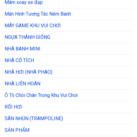
Mâm xoay xe đạp
Màn Hình Tương Tác Ném Banh
MÁY GAME KHU VUI CHƠI
NGỰA THÁNH GIỐNG
NHÀ BANH MINI
NHÀ CỔ TÍCH
NHÀ HƠI (NHÀ PHAO)
NHÀ LIÊN HOÀN
Ô Tô Chòi Chân Trong Khu Vui Chơi
RỐI HƠI
SÀN NHÚN (TRAMPOLINE)
SẢN PHẨM