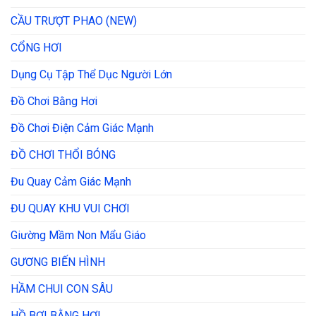
CẦU TRƯỢT PHAO (NEW)
CỔNG HƠI
Dụng Cụ Tập Thể Dục Người Lớn
Đồ Chơi Bằng Hơi
Đồ Chơi Điện Cảm Giác Mạnh
ĐỒ CHƠI THỔI BÓNG
Đu Quay Cảm Giác Mạnh
ĐU QUAY KHU VUI CHƠI
Giường Mầm Non Mẩu Giáo
GƯƠNG BIẾN HÌNH
HẦM CHUI CON SÂU
HỒ BƠI BẰNG HƠI