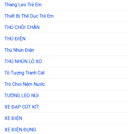
Thang Leo Trẻ Em
Thiết Bị Thể Dục Trẻ Em
THÚ CHÒI CHÂN
THÚ ĐIỆN
Thú Nhún Điện
THÚ NHÚN LÒ XO
Tô Tượng Tranh Cát
Trò Chơi Nệm Nước
TƯỜNG LEO NÚI
XE ĐẠP CÚT KÍT
XE ĐIỆN
XE ĐIỆN ĐỤNG