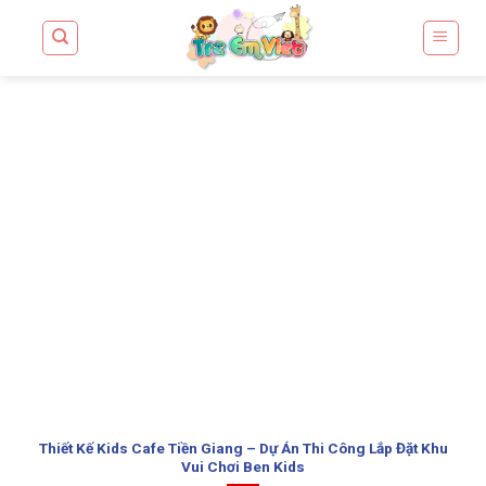
Skip
to
content
Thiết Kế Kids Cafe Tiền Giang – Dự Án Thi Công Lắp Đặt Khu
Vui Chơi Ben Kids