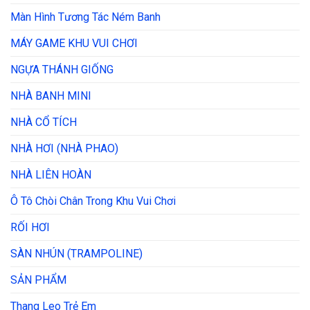
Màn Hình Tương Tác Ném Banh
MÁY GAME KHU VUI CHƠI
NGỰA THÁNH GIỐNG
NHÀ BANH MINI
NHÀ CỔ TÍCH
NHÀ HƠI (NHÀ PHAO)
NHÀ LIÊN HOÀN
Ô Tô Chòi Chân Trong Khu Vui Chơi
RỐI HƠI
SÀN NHÚN (TRAMPOLINE)
SẢN PHẨM
Thang Leo Trẻ Em