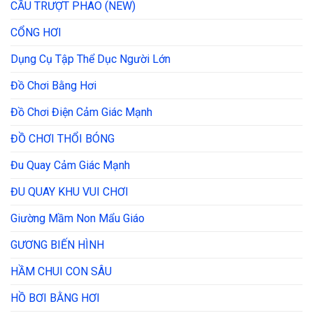
CẦU TRƯỢT PHAO (NEW)
CỔNG HƠI
Dụng Cụ Tập Thể Dục Người Lớn
Đồ Chơi Bằng Hơi
Đồ Chơi Điện Cảm Giác Mạnh
ĐỒ CHƠI THỔI BÓNG
Đu Quay Cảm Giác Mạnh
ĐU QUAY KHU VUI CHƠI
Giường Mầm Non Mẩu Giáo
GƯƠNG BIẾN HÌNH
HẦM CHUI CON SÂU
HỒ BƠI BẰNG HƠI