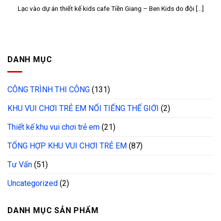
Lạc vào dự án thiết kế kids cafe Tiền Giang – Ben Kids do đội [...]
DANH MỤC
CÔNG TRÌNH THI CÔNG
(131)
KHU VUI CHƠI TRẺ EM NỔI TIẾNG THẾ GIỚI
(2)
Thiết kế khu vui chơi trẻ em
(21)
TỔNG HỢP KHU VUI CHƠI TRẺ EM
(87)
Tư Vấn
(51)
Uncategorized
(2)
DANH MỤC SẢN PHẨM