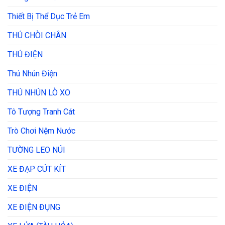
Thiết Bị Thể Dục Trẻ Em
THÚ CHÒI CHÂN
THÚ ĐIỆN
Thú Nhún Điện
THÚ NHÚN LÒ XO
Tô Tượng Tranh Cát
Trò Chơi Nệm Nước
TƯỜNG LEO NÚI
XE ĐẠP CÚT KÍT
XE ĐIỆN
XE ĐIỆN ĐỤNG