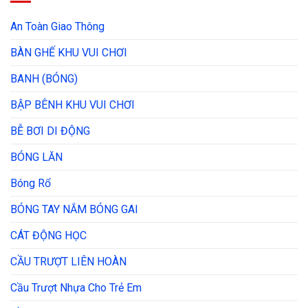
An Toàn Giao Thông
BÀN GHẾ KHU VUI CHƠI
BANH (BÓNG)
BẬP BÊNH KHU VUI CHƠI
BỄ BƠI DI ĐỘNG
BÓNG LĂN
Bóng Rổ
BÓNG TAY NẮM BÓNG GAI
CÁT ĐỘNG HỌC
CẦU TRƯỢT LIÊN HOÀN
Cầu Trượt Nhựa Cho Trẻ Em