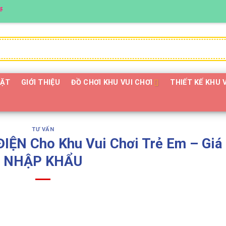
ĐẶT
GIỚI THIỆU
ĐỒ CHƠI KHU VUI CHƠI
THIẾT KẾ KHU 
TƯ VẤN
ỆN Cho Khu Vui Chơi Trẻ Em – Giá
NHẬP KHẨU