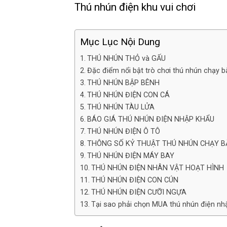
Thú nhún điện khu vui chơi
Mục Lục Nội Dung
THÚ NHÚN THỎ và GẤU
Đặc điểm nổi bật trò chơi thú nhún chạy 
THÚ NHÚN BẬP BÊNH
THÚ NHÚN ĐIỆN CON CÁ
THÚ NHÚN TÀU LỬA
BÁO GIÁ THÚ NHÚN ĐIỆN NHẬP KHẨU
THÚ NHÚN ĐIỆN Ô TÔ
THÔNG SỐ KỶ THUẬT THÚ NHÚN CHẠY B
THÚ NHÚN ĐIỆN MÁY BAY
THÚ NHÚN ĐIỆN NHÂN VẬT HOẠT HÌNH
THÚ NHÚN ĐIỆN CON CÚN
THÚ NHÚN ĐIỆN CƯỠI NGỰA
Tại sao phải chọn MUA thú nhún điện nhậ