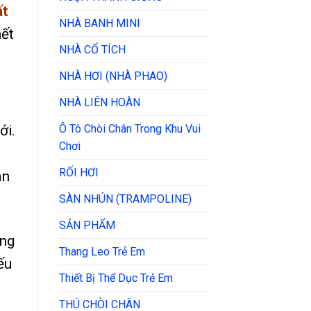
ất
NHÀ BANH MINI
hết
NHÀ CỔ TÍCH
NHÀ HƠI (NHÀ PHAO)
NHÀ LIÊN HOÀN
ới.
Ô Tô Chòi Chân Trong Khu Vui
Chơi
c
RỐI HƠI
ân
SÀN NHÚN (TRAMPOLINE)
SẢN PHẨM
ung
Thang Leo Trẻ Em
ếu
Thiết Bị Thể Dục Trẻ Em
THÚ CHÒI CHÂN