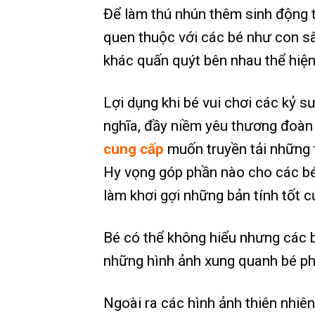
Để làm thú nhún thêm sinh động 
quen thuộc với các bé như con sâ
khác quấn quýt bên nhau thể hiện 
Lợi dụng khi bé vui chơi các kỷ s
nghĩa, đầy niềm yêu thương đoàn 
cung cấp
muốn truyền tải những
Hy vọng góp phần nào cho các bé 
làm khơi gợi những bản tính tốt c
Bé có thể không hiểu nhưng các b
những hình ảnh xung quanh bé phá
Ngoài ra các hình ảnh thiên nhiên