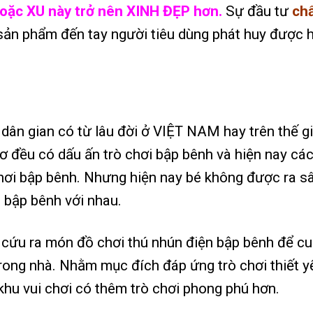
oặc XU này trở nên XINH ĐẸP hơn.
Sự đầu tư
ch
ản phẩm đến tay người tiêu dùng phát huy được 
 dân gian có từ lâu đời ở VIỆT NAM hay trên thế gi
hơ đều có dấu ấn trò chơi bập bênh và hiện nay cá
chơi bập bênh. Nhưng hiện nay bé không được ra s
i bập bênh với nhau.
 cứu ra món đồ chơi thú nhún điện bập bênh để c
trong nhà. Nhằm mục đích đáp ứng trò chơi thiết y
khu vui chơi có thêm trò chơi phong phú hơn.