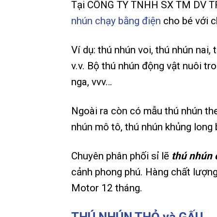
Tại CÔNG TY TNHH SX TM DV TRẺ
nhún chạy bằng điện
cho bé với c
Ví dụ: thú nhún voi, thú nhún nai
v.v. Bộ thú nhún động vật nuôi tro
nga, vvv…
Ngoài ra còn có mẫu thú nhún the
nhún mô tô, thú nhún khủng long b
Chuyên phân phối sỉ lẽ
thú nhún 
cảnh phong phú. Hàng chất lượng 
Motor 12 tháng.
THÚ NHÚN THỎ và GẤU