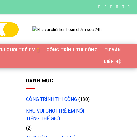
VUI CHƠI TRẺ EM
CÔNG TRÌNH THI CÔNG
TƯ VẤN
LIÊN HỆ
DANH MỤC
CÔNG TRÌNH THI CÔNG
(130)
KHU VUI CHƠI TRẺ EM NỔI
TIẾNG THẾ GIỚI
(2)