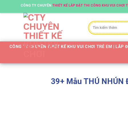
Skip
CÔNG TY CHUYÊN
THIẾT KẾ LẮP ĐẶT THI CÔNG KHU VUI CHƠI TRẺ EM!!
to
content
Tìm
kiếm:
CÔNG TY CHUYÊN THIẾT KẾ KHU VUI CHƠI TRẺ EM | LẮP 
39+ Mẫu THÚ NHÚN ĐI