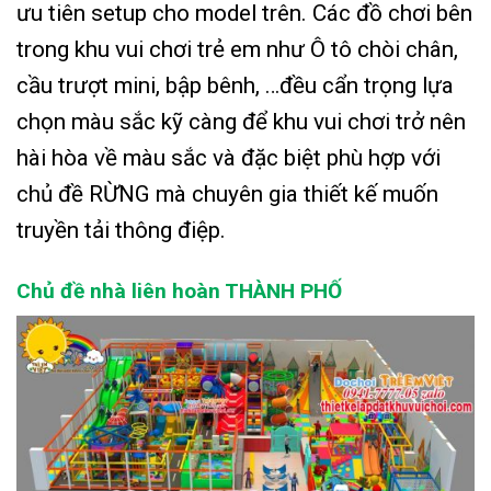
ưu tiên setup cho model trên. Các đồ chơi bên
trong khu vui chơi trẻ em như Ô tô chòi chân,
cầu trượt mini, bập bênh, …đều cẩn trọng lựa
chọn màu sắc kỹ càng để khu vui chơi trở nên
hài hòa về màu sắc và đặc biệt phù hợp với
chủ đề RỪNG mà chuyên gia thiết kế muốn
truyền tải thông điệp.
Chủ đề nhà liên hoàn THÀNH PHỐ