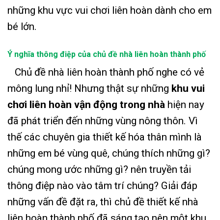
những khu vực vui chơi liên hoàn dành cho em
bé lớn.
Ý nghĩa thông điệp của chủ đề nhà liên hoàn thành phố
Chủ đề nhà liên hoàn thành phố nghe có vẻ
mông lung nhỉ! Nhưng thật sự những
khu vui
chơi liên hoàn vận động trong nhà
hiện nay
đã phát triển đến những vùng nông thôn. Vì
thế các chuyên gia thiết kế hóa thân mình là
những em bé vùng quê, chúng thích những gì?
chúng mong ước những gì? nên truyền tải
thông điệp nào vào tâm trí chúng? Giải đáp
những vấn đề đặt ra, thì chủ đề thiết kế nhà
liên hoàn thành phố đã sáng tạo nên một khu