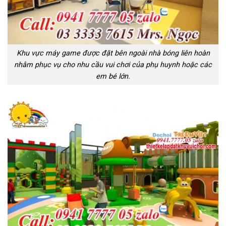
Khu vực máy game được đặt bên ngoài nhà bóng liên hoàn
nhằm phục vụ cho nhu cầu vui chơi của phụ huynh hoặc các
em bé lớn.