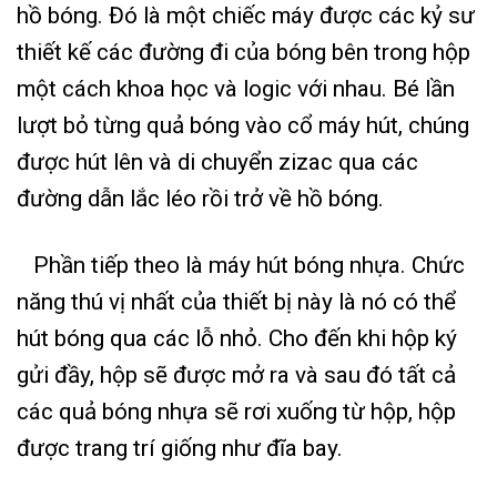
hồ bóng. Đó là một chiếc máy được các kỷ sư
thiết kế các đường đi của bóng bên trong hộp
một cách khoa học và logic với nhau. Bé lần
lượt bỏ từng quả bóng vào cổ máy hút, chúng
được hút lên và di chuyển zizac qua các
đường dẫn lắc léo rồi trở về hồ bóng.
Phần tiếp theo là máy hút bóng nhựa. Chức
năng thú vị nhất của thiết bị này là nó có thể
hút bóng qua các lỗ nhỏ. Cho đến khi hộp ký
gửi đầy, hộp sẽ được mở ra và sau đó tất cả
các quả bóng nhựa sẽ rơi xuống từ hộp, hộp
được trang trí giống như đĩa bay.