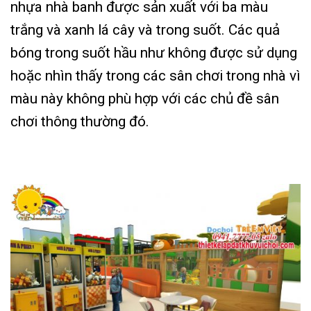
nhựa nhà banh được sản xuất với ba màu
trắng và xanh lá cây và trong suốt. Các quả
bóng trong suốt hầu như không được sử dụng
hoặc nhìn thấy trong các sân chơi trong nhà vì
màu này không phù hợp với các chủ đề sân
chơi thông thường đó.