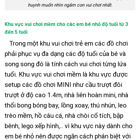
huynh muốn nhìn ngắm con vui chơi nhất.
Khu vực vui chơi mềm cho các em bé nhỏ độ tuổi từ 3
đến 5 tuổi
Trong một khu vui chơi trẻ em các đồ chơi
phải phục vụ đa dạng các độ tuổi của bé và
song song đó là tính cách vui chơi từng lứa
tuổi. Khu vực vui chơi mềm là khu vực được
setup các đồ chơi MINI như cầu trượt đôi
trượt ở độ cao 1.4m, nhà liên hoàn mini, nhà
thổi bong bóng bay, lồng xoay, thú nhún, leo
trèo mềm, hồ câu cá, nhà chòi cổ tích, bập
bênh, lego xếp hình,.. vì khu vực này dành cho
em bé nhỏ nên được ngăn cách phân biệt với