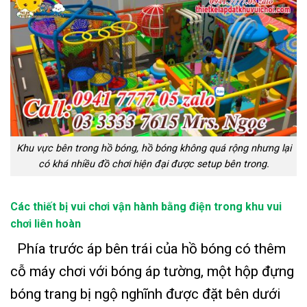
Khu vực bên trong hồ bóng, hồ bóng không quá rộng nhưng lại
có khá nhiều đồ chơi hiện đại được setup bên trong.
Các thiết bị vui chơi vận hành bằng điện trong khu vui
chơi liên hoàn
Phía trước áp bên trái của hồ bóng có thêm
cỗ máy chơi với bóng áp tường, một hộp đựng
bóng trang bị ngộ nghĩnh được đặt bên dưới