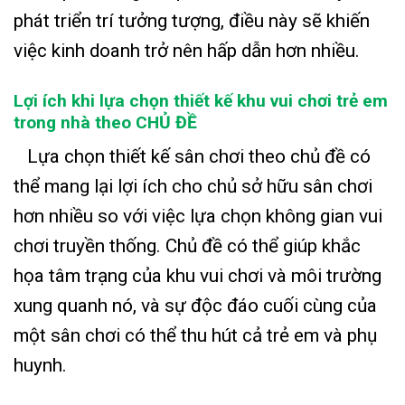
phát triển trí tưởng tượng, điều này sẽ khiến
việc kinh doanh trở nên hấp dẫn hơn nhiều.
Lợi ích khi lựa chọn thiết kế khu vui chơi trẻ em
trong nhà theo CHỦ ĐỀ
Lựa chọn thiết kế sân chơi theo chủ đề có
thể mang lại lợi ích cho chủ sở hữu sân chơi
hơn nhiều so với việc lựa chọn không gian vui
chơi truyền thống. Chủ đề có thể giúp khắc
họa tâm trạng của khu vui chơi và môi trường
xung quanh nó, và sự độc đáo cuối cùng của
một sân chơi có thể thu hút cả trẻ em và phụ
huynh.