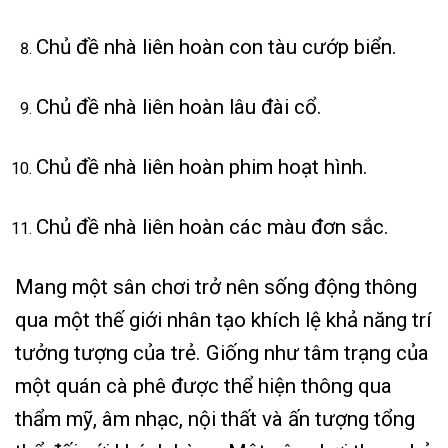
Chủ đề nhà liên hoàn con tàu cướp biển.
Chủ đề nhà liên hoàn lâu đài cổ.
Chủ đề nhà liên hoàn phim hoạt hình.
Chủ đề nhà liên hoàn các màu đơn sắc.
Mang một sân chơi trở nên sống động thông
qua một thế giới nhân tạo khích lệ khả năng trí
tưởng tượng của trẻ. Giống như tâm trạng của
một quán cà phê được thể hiện thông qua
thẩm mỹ, âm nhạc, nội thất và ấn tượng tổng