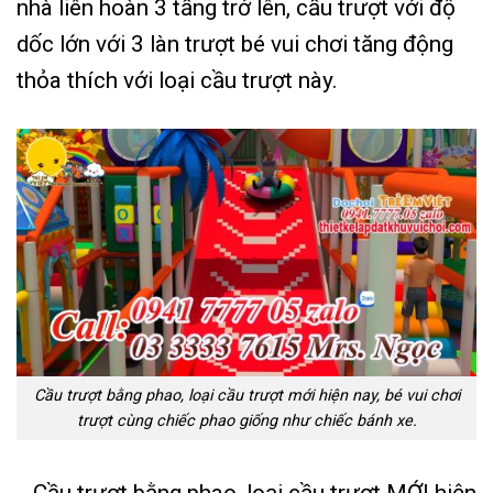
nhà liên hoàn 3 tầng trở lên, cầu trượt với độ
dốc lớn với 3 làn trượt bé vui chơi tăng động
thỏa thích với loại cầu trượt này.
Cầu trượt bằng phao, loại cầu trượt mới hiện nay, bé vui chơi
trượt cùng chiếc phao giống như chiếc bánh xe.
Cầu trượt bằng phao, loại cầu trượt MỚI hiện