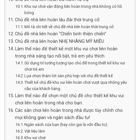
Khu vui chơi vận động liên hoàn trong nhà không có hồ
bóng
Chủ đề nhà liên hoàn lâu đài thời trung cổ
Mô tả chi tiết về chủ đề nhà liên hoàn thời trung cổ
Chủ đề nhà liên hoàn “Chiến binh thiện chiến”
Chủ đề nhà liên hoàn NHẸ NHÀNG MỸ MIỀU
Làm thế nào để thiết kế một khu vui chơi liên hoàn
trong nhà sáng tạo nổi bật, trẻ em yêu thích.
Sử dụng trí tưởng tượng tạo chủ để trong thiết kế khu vui
chơi trẻ em
Lựa chọn thảm lót sàn phù hợp với chủ đề thiết kế
Thiết kế chủ đề khu vui liên hoàn chơi vượt qua những yêu
cầu của khách hàng
Làm thế nào để chọn một chủ đề cho thiết kế khu vui
chơi liên hoàn trong nhà cho bạn.
Các sân chơi liên hoàn trong nhà được tùy chỉnh cho
mọi không gian và ngân sách đầu tư!
Ngân sách của bạn (hay còn gọi là vốn đầu tư).
Vật liệu làm
Khu vui chơi