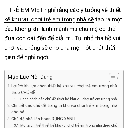
TRẺ EM VIỆT nghĩ rằng
các ý tưởng về thiết
kế khu vui chơi trẻ em trong nhà sẽ
tạo ra một
bầu không khí lành mạnh mà cha mẹ có thể
đưa con cái đến để giải trí. Tụi nhỏ tha hồ vui
chơi và chúng sẽ cho cha mẹ một chút thời
gian để nghỉ ngơi.
Mục Lục Nội Dung
Lợi ích khi lựa chọn thiết kế khu vui chơi trẻ em trong nhà
theo CHỦ ĐỀ
Danh sách các chủ đề thiết kế khu vui chơi trẻ em trong nhà
Chi tiết các chủ đề trang trí khu vui chơi trẻ em trong nhà
cho bé
Chủ đề nhà liên hoàn RỪNG XANH
Mô tả chi tiết thiết kế khu vui chơi trẻ em trong nhà theo chủ