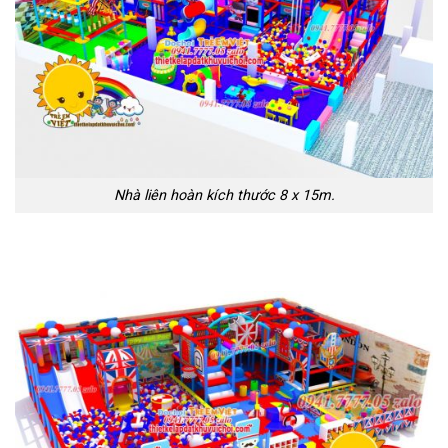
Nhà liên hoàn kích thước 8 x 15m.