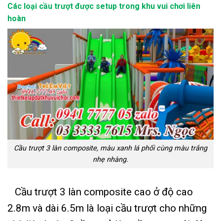
Các loại cầu trượt được setup trong khu vui chơi liên
hoàn
Cầu trượt 3 làn composite, màu xanh lá phối cùng màu trắng
nhẹ nhàng.
Cầu trượt 3 làn composite cao ở độ cao
2.8m và dài 6.5m là loại cầu trượt cho những