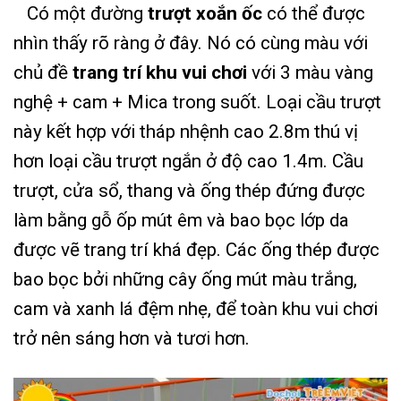
Có một đường
trượt xoắn ốc
có thể được
nhìn thấy rõ ràng ở đây. Nó có cùng màu với
chủ đề
trang trí khu vui chơi
với 3 màu vàng
nghệ + cam + Mica trong suốt. Loại cầu trượt
này kết hợp với tháp nhệnh cao 2.8m thú vị
hơn loại cầu trượt ngắn ở độ cao 1.4m. Cầu
trượt, cửa sổ, thang và ống thép đứng được
làm bằng gỗ ốp mút êm và bao bọc lớp da
được vẽ trang trí khá đẹp. Các ống thép được
bao bọc bởi những cây ống mút màu trắng,
cam và xanh lá đệm nhẹ, để toàn khu vui chơi
trở nên sáng hơn và tươi hơn.