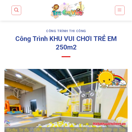
Skip
to
content
CÔNG TRÌNH THI CÔNG
Công Trình KHU VUI CHƠI TRẺ EM
250m2