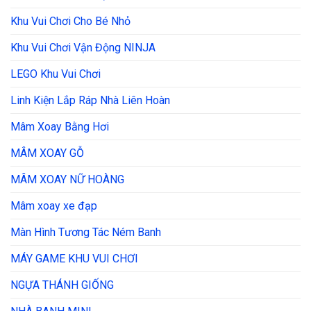
Khu Vui Chơi Cho Bé Nhỏ
Khu Vui Chơi Vận Động NINJA
LEGO Khu Vui Chơi
Linh Kiện Lắp Ráp Nhà Liên Hoàn
Mâm Xoay Bằng Hơi
MÂM XOAY GỖ
MÂM XOAY NỮ HOÀNG
Mâm xoay xe đạp
Màn Hình Tương Tác Ném Banh
MÁY GAME KHU VUI CHƠI
NGỰA THÁNH GIỐNG