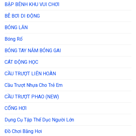
BẬP BÊNH KHU VUI CHƠI
BỄ BƠI DI ĐỘNG
BÓNG LĂN
Bóng Rổ
BÓNG TAY NẮM BÓNG GAI
CÁT ĐỘNG HỌC
CẦU TRƯỢT LIÊN HOÀN
Cầu Trượt Nhựa Cho Trẻ Em
CẦU TRƯỢT PHAO (NEW)
CỔNG HƠI
Dụng Cụ Tập Thể Dục Người Lớn
Đồ Chơi Bằng Hơi