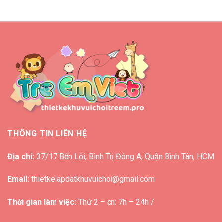
THÔNG TIN LIÊN HỆ
Địa chỉ:
37/17 Bến Lội, Bình Trị Đông A, Quận Bình Tân, HCM
Email:
thietkelapdatkhuvuichoi@gmail.com
Thời gian làm việc:
Thứ 2 – cn: 7h – 24h /