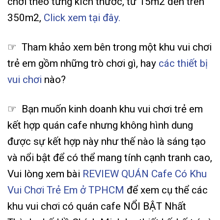
chơi theo từng kích thước, từ 15m2 đến trên
350m2,
Click xem tại đây.
☞ Tham khảo xem bên trong một khu vui chơi
trẻ em gồm những trò chơi gì, hay
các thiết bị
vui chơi
nào?
☞ Bạn muốn kinh doanh khu vui chơi trẻ em
kết hợp quán cafe nhưng không hình dung
được sự kết hợp này như thế nào là sáng tạo
và nổi bật để có thể mang tính cạnh tranh cao,
Vui lòng xem bài
REVIEW QUÁN Cafe Có Khu
Vui Chơi Trẻ Em ở TPHCM
để xem cụ thể các
khu vui chơi có quán cafe NỔI BẬT Nhất