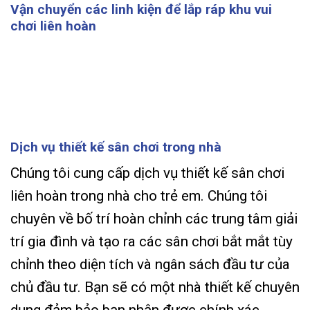
Vận chuyển các linh kiện để lắp ráp khu vui
chơi liên hoàn
D
ị
ch v
ụ
thi
ế
t k
ế
sân ch
ơ
i trong nhà
Chúng tôi cung cấp dịch vụ thiết kế sân chơi
liên hoàn trong nhà cho trẻ em. Chúng tôi
chuyên về bố trí hoàn chỉnh các trung tâm giải
trí gia đình và tạo ra các sân chơi bắt mắt tùy
chỉnh theo diện tích và ngân sách đầu tư của
chủ đầu tư. Bạn sẽ có một nhà thiết kế chuyên