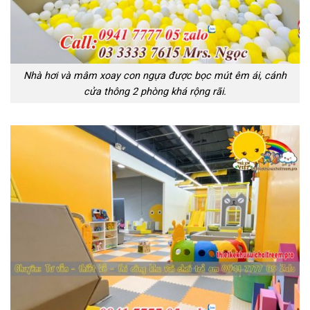
Nhà hơi và mâm xoay con ngựa được bọc mút êm ái, cánh
cửa thông 2 phòng khá rộng rãi.