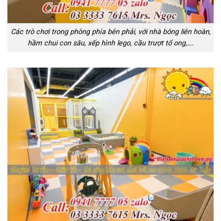
Các trò chơi trong phòng phía bên phải, với nhà bóng liên hoàn,
hầm chui con sâu, xếp hình lego, cầu trượt tổ ong,….