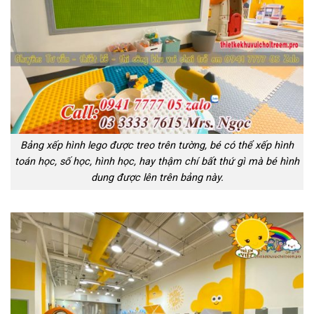
Bảng xếp hình lego được treo trên tường, bé có thể xếp hình
toán học, số học, hình học, hay thậm chí bất thứ gì mà bé hình
dung được lên trên bảng này.