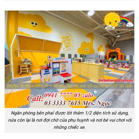
Ngăn phòng bên phaỉ được lót thảm 1/2 diện tích sử dụng,
nửa còn lại là nơi đợi chờ của phụ huynh và nơi bé vui chơi với
những chiếc xe.