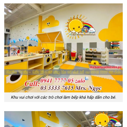
Khu vui chơi với các trò chơi làm bếp khá hấp dẫn cho bé.