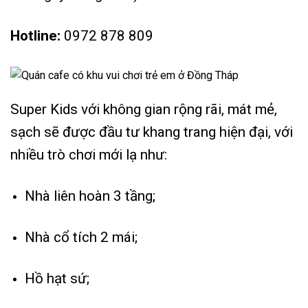
Hotline:
0972 878 809
Super Kids với không gian rộng rãi, mát mẻ,
sạch sẽ được đầu tư khang trang hiện đại, với
nhiều trò chơi mới lạ như:
Nhà liên hoàn 3 tầng;
Nhà cổ tích 2 mái;
Hồ hạt sứ;