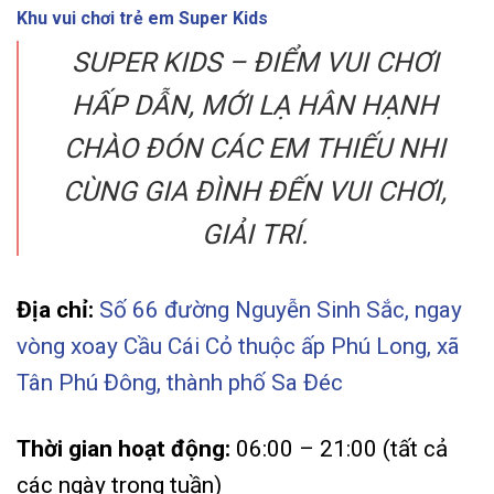
Khu vui chơi trẻ em Super Kids
SUPER KIDS – ĐIỂM VUI CHƠI
HẤP DẪN, MỚI LẠ HÂN HẠNH
CHÀO ĐÓN CÁC EM THIẾU NHI
CÙNG GIA ĐÌNH ĐẾN VUI CHƠI,
GIẢI TRÍ.
Địa chỉ:
Số 66 đường Nguyễn Sinh Sắc, ngay
vòng xoay Cầu Cái Cỏ thuộc ấp Phú Long, xã
Tân Phú Đông, thành phố Sa Đéc
Thời gian hoạt động:
06:00 – 21:00 (tất cả
các ngày trong tuần)