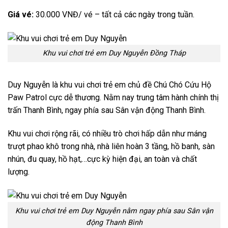
Giá vé:
30.000 VNĐ/ vé – tất cả các ngày trong tuần.
Khu vui chơi trẻ em Duy Nguyễn Đồng Tháp
Duy Nguyễn là khu vui chơi trẻ em chủ đề Chú Chó Cứu Hộ
Paw Patrol cực dễ thương. Nằm nay trung tâm hành chính thị
trấn Thanh Bình, ngay phía sau Sân vận động Thanh Bình.
Khu vui chơi rộng rãi, có nhiều trò chơi hấp dẫn như máng
trượt phao khô trong nhà, nhà liên hoàn 3 tầng, hồ banh, sàn
nhún, đu quay, hồ hạt,…cực kỳ hiện đại, an toàn và chất
lượng.
Khu vui chơi trẻ em Duy Nguyễn nằm ngay phía sau Sân vận
động Thanh Bình