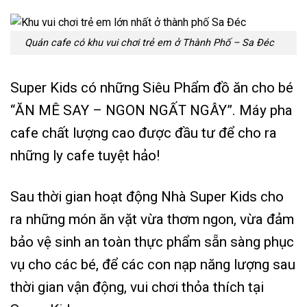
Quán cafe có khu vui chơi trẻ em ở Thành Phố – Sa Đéc
Super Kids có những Siêu Phẩm đồ ăn cho bé
“ĂN MÊ SAY – NGON NGẤT NGÂY”. Máy pha
cafe chất lượng cao được đầu tư để cho ra
những ly cafe tuyệt hảo!
Sau thời gian hoạt động Nhà Super Kids cho
ra những món ăn vặt vừa thơm ngon, vừa đảm
bảo vệ sinh an toàn thực phẩm sẵn sàng phục
vụ cho các bé, để các con nạp năng lượng sau
thời gian vận động, vui chơi thỏa thích tại