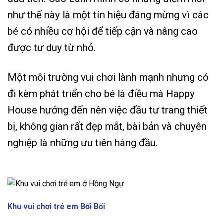
như thế này là một tín hiệu đáng mừng vì các
bé có nhiều cơ hội để tiếp cận và nâng cao
được tư duy từ nhỏ.
Một môi trường vui chơi lành mạnh nhưng có
đi kèm phát triển cho bé là điều mà Happy
House hướng đến nên việc đầu tư trang thiết
bị, không gian rất đẹp mắt, bài bản và chuyên
nghiệp là những ưu tiên hàng đầu.
Khu vui chơi trẻ em Bối Bối