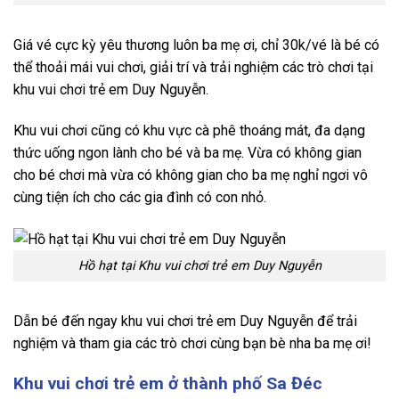
Giá vé cực kỳ yêu thương luôn ba mẹ ơi, chỉ 30k/vé là bé có
thể thoải mái vui chơi, giải trí và trải nghiệm các trò chơi tại
khu vui chơi trẻ em Duy Nguyễn.
Khu vui chơi cũng có khu vực cà phê thoáng mát, đa dạng
thức uống ngon lành cho bé và ba mẹ. Vừa có không gian
cho bé chơi mà vừa có không gian cho ba mẹ nghỉ ngơi vô
cùng tiện ích cho các gia đình có con nhỏ.
Hồ hạt tại Khu vui chơi trẻ em Duy Nguyễn
Dẫn bé đến ngay khu vui chơi trẻ em Duy Nguyễn để trải
nghiệm và tham gia các trò chơi cùng bạn bè nha ba mẹ ơi!
Khu vui chơi trẻ em ở thành phố Sa Đéc