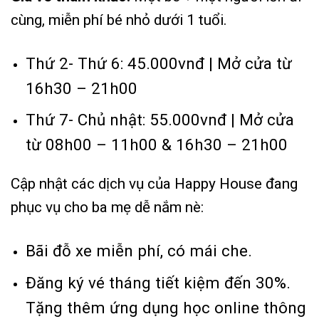
cùng, miễn phí bé nhỏ dưới 1 tuổi.
Thứ 2- Thứ 6: 45.000vnđ | Mở cửa từ
16h30 – 21h00
Thứ 7- Chủ nhật: 55.000vnđ | Mở cửa
từ 08h00 – 11h00 & 16h30 – 21h00
Cập nhật các dịch vụ của Happy House đang
phục vụ cho ba mẹ dễ nắm nè:
Bãi đỗ xe miễn phí, có mái che.
Đăng ký vé tháng tiết kiệm đến 30%.
Tặng thêm ứng dụng học online thông