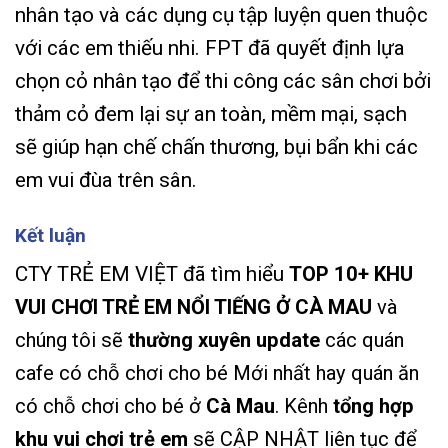
nhân tạo và các dụng cụ tập luyện quen thuộc
với các em thiếu nhi. FPT đã quyết định lựa
chọn cỏ nhân tạo để thi công các sân chơi bởi
thảm cỏ đem lại sự an toàn, mềm mại, sạch
sẽ giúp hạn chế chấn thương, bụi bẩn khi các
em vui đùa trên sân.
Kết luận
CTY TRẺ EM VIỆT đã tìm hiểu
TOP 10+ KHU
VUI CHƠI TRẺ EM NỔI TIẾNG Ở CÀ MAU
và
chúng tôi sẽ
thường xuyên update
các quán
cafe có chỗ chơi cho bé Mới nhất hay quán ăn
có chỗ chơi cho bé ở
Cà Mau
. Kênh
tổng hợp
khu vui chơi trẻ em
sẽ CẬP NHẬT liên tục để