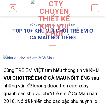
Skip
to
content
TỔNG HỢP KHU VUI CHƠI TRẺ EM
TOP 10+ KHU VUI CHƠI TRẺ EM Ở
CÀ MAU NỔI TIẾNG
Cùng TRẺ EM VIỆT tìm hiểu thông tin về
KHU
VUI CHƠI TRẺ EM Ở CÀ MAU
NỔI TIẾNG
sau
những vấn đề không được tích cực xoay
quanh các khu vui chơi trẻ em ở Cà Mau năm
2016. Nó đã khiến cho các bậc phụ huynh lo