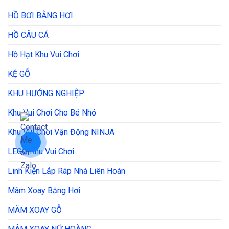
HỒ BƠI BẰNG HƠI
HỒ CÂU CÁ
Hồ Hạt Khu Vui Chơi
KỆ GỖ
KHU HƯỚNG NGHIỆP
Khu Vui Chơi Cho Bé Nhỏ
Khu Vui Chơi Vận Động NINJA
LEGO Khu Vui Chơi
Linh Kiện Lắp Ráp Nhà Liên Hoàn
Mâm Xoay Bằng Hơi
MÂM XOAY GỖ