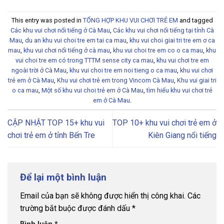
This entry was posted in
TỔNG HỢP KHU VUI CHƠI TRẺ EM
and tagged
Các khu vui chơi nổi tiếng ở Cà Mau
,
Các khu vui chơi nổi tiếng tại tỉnh Cà
Mau
,
du an khu vui choi tre em tai ca mau
,
khu vui choi giai tri tre em ơ ca
mau
,
khu vui chơi nổi tiếng ở cà mau
,
khu vui choi tre em co o ca mau
,
khu
vui choi tre em có trong TTTM sense city ca mau
,
khu vui chơi tre em
ngoài trời ở Cà Mau
,
khu vui choi tre em noi tieng o ca mau
,
khu vui chơi
trẻ em ở Cà Mau
,
Khu vui chơi trẻ em trong Vincom Cà Mau
,
Khu vui giai tri
o ca mau
,
Một số khu vui choi trẻ em ở Cà Mau
,
tìm hiểu khu vui chơi trẻ
em ở Cà Mau
.
CẬP NHẬT TOP 15+ khu vui
TOP 10+ khu vui chơi trẻ em ở
chơi trẻ em ở tỉnh Bến Tre
Kiên Giang nổi tiếng
Để lại một bình luận
Email của bạn sẽ không được hiển thị công khai.
Các
trường bắt buộc được đánh dấu
*