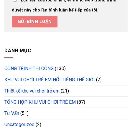
Lưu tên của tôi, email, và trang web trong trình
duyệt này cho lần bình luận kế tiếp của tôi.
DANH MỤC
CÔNG TRÌNH THI CÔNG
(130)
KHU VUI CHƠI TRẺ EM NỔI TIẾNG THẾ GIỚI
(2)
Thiết kế khu vui chơi trẻ em
(21)
TỔNG HỢP KHU VUI CHƠI TRẺ EM
(87)
Tư Vấn
(51)
Uncategorized
(2)