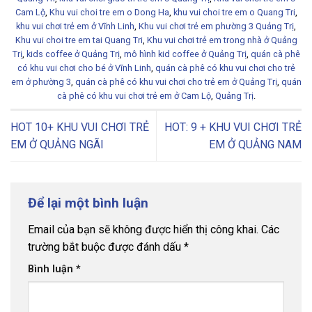
Cam Lộ
,
Khu vui choi tre em o Dong Ha
,
khu vui choi tre em o Quang Tri
,
khu vui chơi trẻ em ở Vĩnh Linh
,
Khu vui chơi trẻ em phường 3 Quảng Trị
,
Khu vui choi tre em tai Quang Tri
,
Khu vui chơi trẻ em trong nhà ở Quảng
Trị
,
kids coffee ở Quảng Trị
,
mô hình kid coffee ở Quảng Trị
,
quán cà phê
có khu vui chơi cho bé ở Vĩnh Linh
,
quán cà phê có khu vui chơi cho trẻ
em ở phường 3
,
quán cà phê có khu vui chơi cho trẻ em ở Quảng Trị
,
quán
cà phê có khu vui chơi trẻ em ở Cam Lộ
,
Quảng Trị
.
HOT 10+ KHU VUI CHƠI TRẺ
HOT: 9 + KHU VUI CHƠI TRẺ
EM Ở QUẢNG NGÃI
EM Ở QUẢNG NAM
Để lại một bình luận
Email của bạn sẽ không được hiển thị công khai.
Các
trường bắt buộc được đánh dấu
*
Bình luận
*