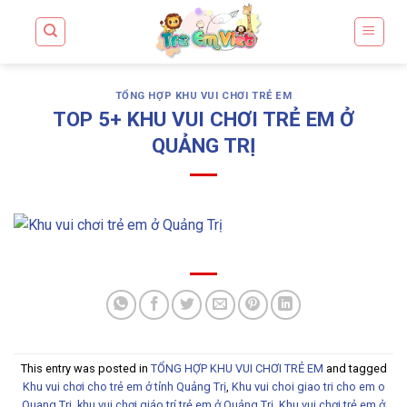
Skip
to
content
TỔNG HỢP KHU VUI CHƠI TRẺ EM
TOP 5+ KHU VUI CHƠI TRẺ EM Ở
QUẢNG TRỊ
This entry was posted in
TỔNG HỢP KHU VUI CHƠI TRẺ EM
and tagged
Khu vui chơi cho trẻ em ở tỉnh Quảng Trị
,
Khu vui choi giao tri cho em o
Quang Tri
,
khu vui chơi giáo trí trẻ em ở Quảng Trị
,
Khu vui chơi trẻ em ở