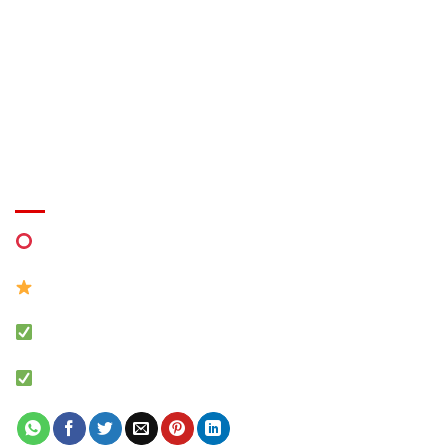
Email:
thietkelapdatkhuvuichoi@gmail.com
Thời gian làm việc:
Thứ 2 – cn: 7h – 24h /
EVENT
MIỄN PHÍ Thiết kế khu vui chơi
0941 7777 05 Zalo
MÔ HÌNH NHÀ BANH LIÊN HOÀN
Báo giá khu vui chơi trẻ em chính xác