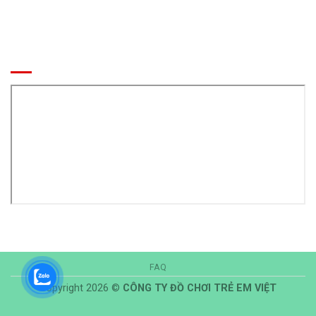
BẢN ĐỒ ĐẾN CÔNG TY
FAQ
Copyright 2026 ©
CÔNG TY ĐỒ CHƠI TRẺ EM VIỆT