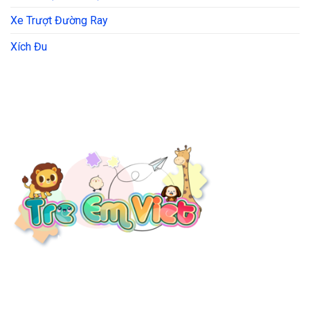
Xe Trượt Đường Ray
Xích Đu
THÔNG TIN LIÊN HỆ
Địa chỉ:
37/17 Bến Lội, Bình Trị Đông A, Quận Bình Tân, HCM