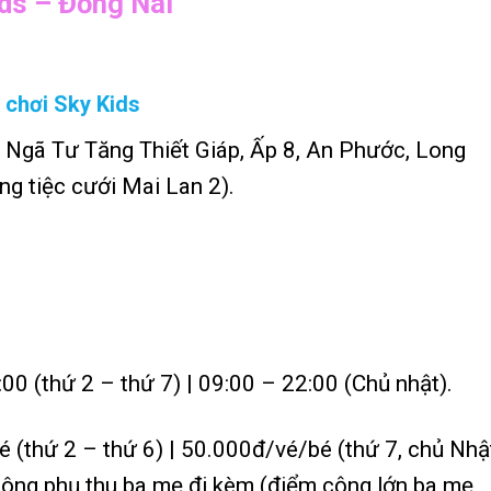
ids – Đồng Nai
 chơi Sky Kids
Ngã Tư Tăng Thiết Giáp, Ấp 8, An Phước, Long
ng tiệc cưới Mai Lan 2).
00 (thứ 2 – thứ 7) | 09:00 – 22:00 (Chủ nhật).
(thứ 2 – thứ 6) | 50.000đ/vé/bé (thứ 7, chủ Nhậ
 không phụ thu ba mẹ đi kèm (điểm cộng lớn ba mẹ