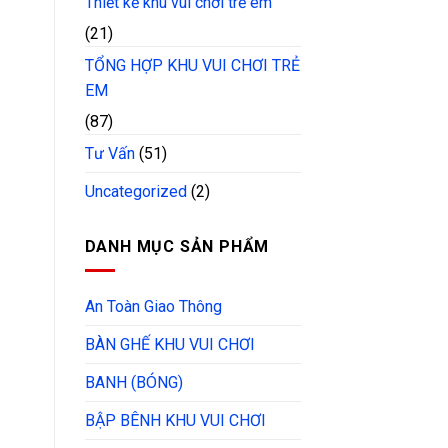
Thiết kế khu vui chơi trẻ em
(21)
TỔNG HỢP KHU VUI CHƠI TRẺ
EM
(87)
Tư Vấn
(51)
Uncategorized
(2)
DANH MỤC SẢN PHẨM
An Toàn Giao Thông
BÀN GHẾ KHU VUI CHƠI
BANH (BÓNG)
BẬP BÊNH KHU VUI CHƠI