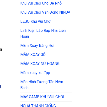
Khu Vui Chơi Cho Bé Nhỏ
Khu Vui Chơi Vận Động NINJA
LEGO Khu Vui Chơi
Linh Kiện Lắp Ráp Nhà Liên
Hoàn
Mâm Xoay Bằng Hơi
ua
MÂM XOAY GỖ
MÂM XOAY NỮ HOÀNG
Mâm xoay xe đạp
Màn Hình Tương Tác Ném
g
Banh
MÁY GAME KHU VUI CHƠI
NGỰA THÁNH GIỐNG