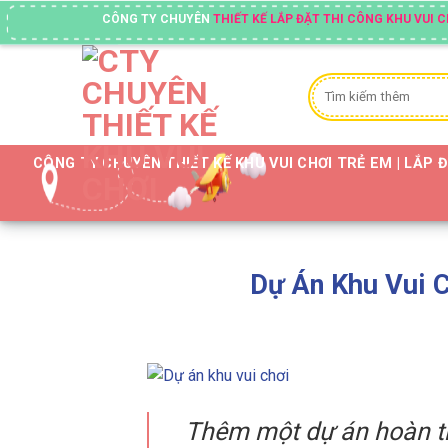
Skip
CÔNG TY CHUYÊN
THIẾT KẾ LẮP ĐẶT THI CÔNG KHU VUI CHƠI TRẺ EM
to
content
Tìm
kiếm:
CÔNG TY CHUYÊN THIẾT KẾ KHU VUI CHƠI TRẺ EM | LẮP 
Dự Án Khu Vui C
Thêm một dự án hoàn th