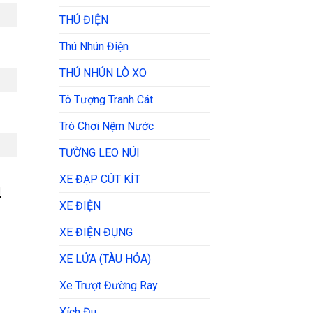
THÚ ĐIỆN
Thú Nhún Điện
THÚ NHÚN LÒ XO
Tô Tượng Tranh Cát
Trò Chơi Nệm Nước
TƯỜNG LEO NÚI
XE ĐẠP CÚT KÍT
ụ
XE ĐIỆN
XE ĐIỆN ĐỤNG
XE LỬA (TÀU HỎA)
Xe Trượt Đường Ray
Xích Đu