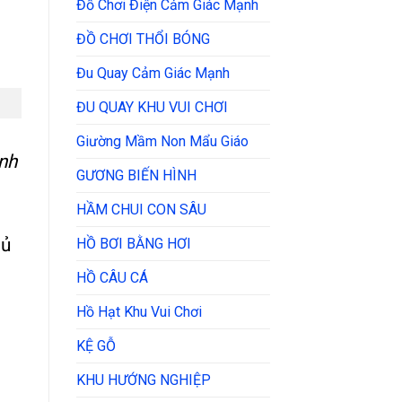
Đồ Chơi Điện Cảm Giác Mạnh
ĐỒ CHƠI THỔI BÓNG
Đu Quay Cảm Giác Mạnh
ĐU QUAY KHU VUI CHƠI
Giường Mầm Non Mẩu Giáo
anh
GƯƠNG BIẾN HÌNH
HẦM CHUI CON SÂU
hủ
HỒ BƠI BẰNG HƠI
HỒ CÂU CÁ
Hồ Hạt Khu Vui Chơi
KỆ GỖ
KHU HƯỚNG NGHIỆP