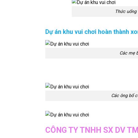
Thức uống 
Dự án khu vui chơi hoàn thành x
Các mẹ bỉ
Các ông bố c
CÔNG TY TNHH SX DV TM