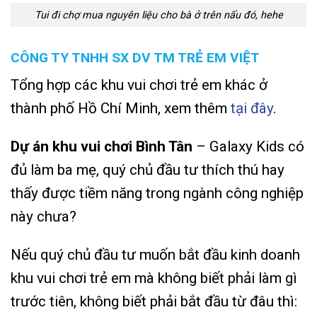
Tui đi chợ mua nguyên liệu cho bà ở trên nấu đó, hehe
CÔNG TY TNHH SX DV TM TRẺ EM VIỆT
Tổng hợp các khu vui chơi trẻ em khác ở
thành phố Hồ Chí Minh, xem thêm
tại đây
.
Dự án khu vui chơi Bình Tân
– Galaxy Kids có
đủ làm ba mẹ, quý chủ đầu tư thích thú hay
thấy được tiềm năng trong ngành công nghiệp
này chưa?
Nếu quý chủ đầu tư muốn bắt đầu kinh doanh
khu vui chơi trẻ em mà không biết phải làm gì
trước tiên, không biết phải bắt đầu từ đâu thì: