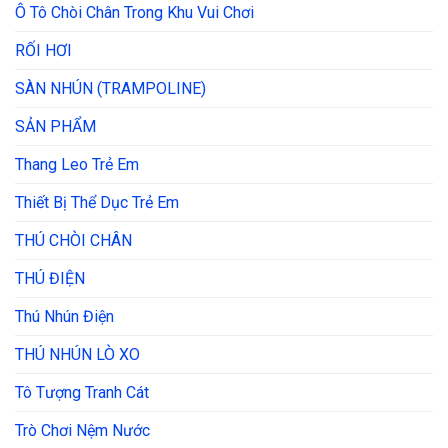
Ô Tô Chòi Chân Trong Khu Vui Chơi
RỐI HƠI
SÀN NHÚN (TRAMPOLINE)
SẢN PHẨM
Thang Leo Trẻ Em
Thiết Bị Thể Dục Trẻ Em
THÚ CHÒI CHÂN
THÚ ĐIỆN
Thú Nhún Điện
THÚ NHÚN LÒ XO
Tô Tượng Tranh Cát
Trò Chơi Nệm Nước