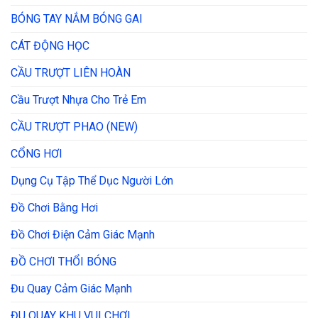
BÓNG TAY NẮM BÓNG GAI
CÁT ĐỘNG HỌC
CẦU TRƯỢT LIÊN HOÀN
Cầu Trượt Nhựa Cho Trẻ Em
CẦU TRƯỢT PHAO (NEW)
CỔNG HƠI
Dụng Cụ Tập Thể Dục Người Lớn
Đồ Chơi Bằng Hơi
Đồ Chơi Điện Cảm Giác Mạnh
ĐỒ CHƠI THỔI BÓNG
Đu Quay Cảm Giác Mạnh
ĐU QUAY KHU VUI CHƠI