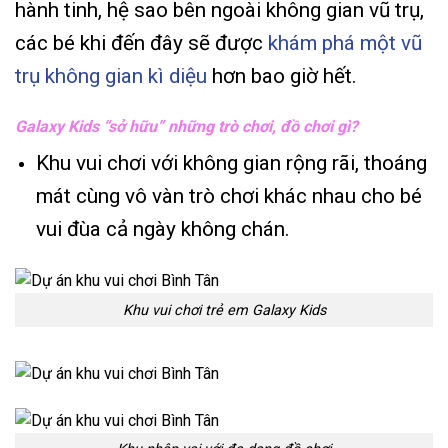
hành tinh, hệ sao bên ngoài không gian vũ trụ,
các bé khi đến đây sẽ được
khám phá một vũ
trụ không gian kì diệu
hơn bao giờ hết.
Galaxy Kids “sở hữu” những trò chơi, đồ chơi gì?
Khu vui chơi với không gian rộng rãi, thoáng
mát cùng vô vàn trò chơi khác nhau cho bé
vui đùa cả ngày không chán.
Khu vui chơi trẻ em Galaxy Kids