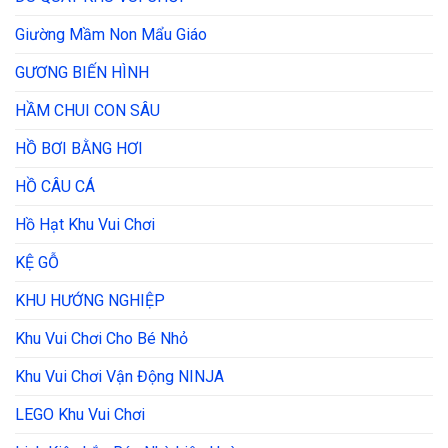
Giường Mầm Non Mẩu Giáo
GƯƠNG BIẾN HÌNH
HẦM CHUI CON SÂU
HỒ BƠI BẰNG HƠI
HỒ CÂU CÁ
Hồ Hạt Khu Vui Chơi
KỆ GỖ
KHU HƯỚNG NGHIỆP
Khu Vui Chơi Cho Bé Nhỏ
Khu Vui Chơi Vận Động NINJA
LEGO Khu Vui Chơi