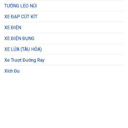
TƯỜNG LEO NÚI
XE ĐẠP CÚT KÍT
XE ĐIỆN
XE ĐIỆN ĐỤNG
XE LỬA (TÀU HỎA)
Xe Trượt Đường Ray
Xích Đu
THÔNG TIN LIÊN HỆ