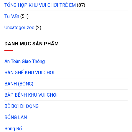
TỔNG HỢP KHU VUI CHƠI TRẺ EM
(87)
Tư Vấn
(51)
Uncategorized
(2)
DANH MỤC SẢN PHẨM
An Toàn Giao Thông
BÀN GHẾ KHU VUI CHƠI
BANH (BÓNG)
BẬP BÊNH KHU VUI CHƠI
BỄ BƠI DI ĐỘNG
BÓNG LĂN
Bóng Rổ