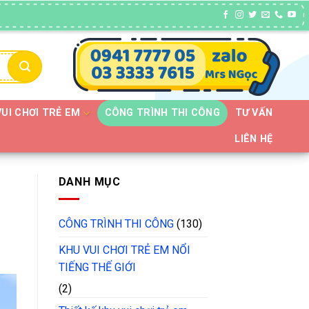
VUI CHƠI TRẺ EM
CÔNG TRÌNH THI CÔNG
TƯ VẤN
LIÊN HỆ
DANH MỤC
CÔNG TRÌNH THI CÔNG
(130)
KHU VUI CHƠI TRẺ EM NỔI
TIẾNG THẾ GIỚI
(2)