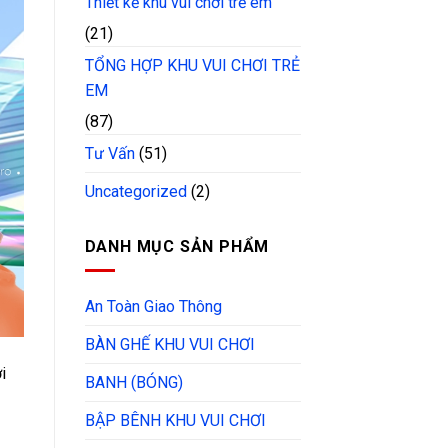
Thiết kế khu vui chơi trẻ em
(21)
TỔNG HỢP KHU VUI CHƠI TRẺ
EM
(87)
Tư Vấn
(51)
Uncategorized
(2)
DANH MỤC SẢN PHẨM
An Toàn Giao Thông
BÀN GHẾ KHU VUI CHƠI
i
BANH (BÓNG)
BẬP BÊNH KHU VUI CHƠI