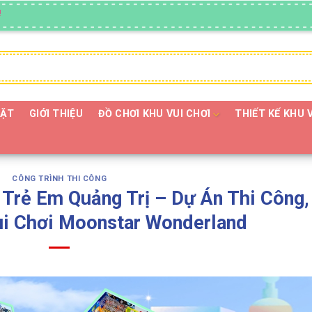
ĐẶT
GIỚI THIỆU
ĐỒ CHƠI KHU VUI CHƠI
THIẾT KẾ KHU 
CÔNG TRÌNH THI CÔNG
 Trẻ Em Quảng Trị – Dự Án Thi Công,
ui Chơi Moonstar Wonderland