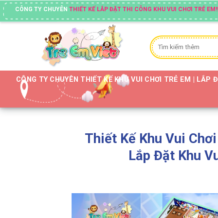
Skip
YÊN
THIẾT KẾ LẮP ĐẶT THI CÔNG KHU VUI CHƠI TRẺ EM!!
to
content
Tìm
kiếm:
CÔNG TY CHUYÊN THIẾT KẾ KHU VUI CHƠI TRẺ EM | LẮP 
Thiết Kế Khu Vui Chơi
Lắp Đặt Khu V