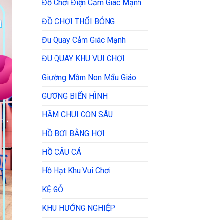
Đồ Chơi Điện Cảm Giác Mạnh
ĐỒ CHƠI THỔI BÓNG
Đu Quay Cảm Giác Mạnh
ĐU QUAY KHU VUI CHƠI
Giường Mầm Non Mẩu Giáo
GƯƠNG BIẾN HÌNH
HẦM CHUI CON SÂU
HỒ BƠI BẰNG HƠI
HỒ CÂU CÁ
Hồ Hạt Khu Vui Chơi
KỆ GỖ
KHU HƯỚNG NGHIỆP