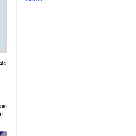
các
a
 bản
ập