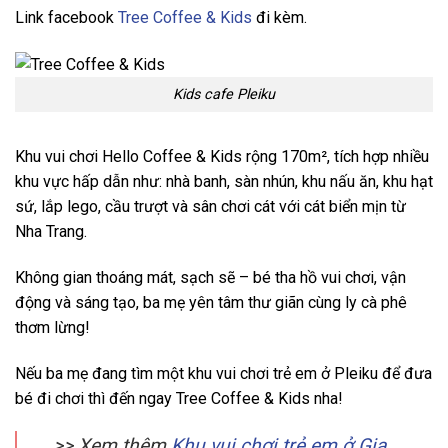
Link facebook
Tree Coffee & Kids
đi kèm.
Kids cafe Pleiku
Khu vui chơi Hello Coffee & Kids rộng 170m², tích hợp nhiều
khu vực hấp dẫn như: nhà banh, sàn nhún, khu nấu ăn, khu hạt
sứ, lắp lego, cầu trượt và sân chơi cát với cát biển mịn từ
Nha Trang.
Không gian thoáng mát, sạch sẽ – bé tha hồ vui chơi, vận
động và sáng tạo, ba mẹ yên tâm thư giãn cùng ly cà phê
thơm lừng!
Nếu ba mẹ đang tìm một khu vui chơi trẻ em ở Pleiku để đưa
bé đi chơi thì đến ngay Tree Coffee & Kids nha!
>> Xem thêm
Khu vui chơi trẻ em ở Gia