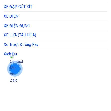
XE ĐẠP CÚT KÍT
XE ĐIỆN
XE ĐIỆN ĐỤNG
XE LỬA (TÀU HỎA)
Xe Trượt Đường Ray
Xích Đu
THÔNG TIN LIÊN HỆ