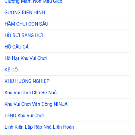
Giường Mầm Non Mẩu Giáo
GƯƠNG BIẾN HÌNH
HẦM CHUI CON SÂU
HỒ BƠI BẰNG HƠI
HỒ CÂU CÁ
Hồ Hạt Khu Vui Chơi
KỆ GỖ
KHU HƯỚNG NGHIỆP
Khu Vui Chơi Cho Bé Nhỏ
Khu Vui Chơi Vận Động NINJA
LEGO Khu Vui Chơi
Linh Kiện Lắp Ráp Nhà Liên Hoàn