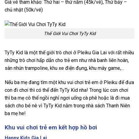
Giá vé tham khảo: Thứ hai – thứ năm (45k/vé), Thứ bảy –
chủ nhật (50k/vé)
Thế Giới Vui Chơi TyTy Kid
TyTy Kid là một thế giới trò chơi ở Pleiku Gia Lai với rất nhiều
những trò chơi hấp dẫn cho trẻ em như nhà banh liên hoàn,
sàn nhún trampoline, khu xe điện đụng, khu máy game,…
Nếu ba mẹ đang tìm một khu vui chơi trẻ em ở Pleiku để đưa
con đi chơi thì có thể đến TyTy Kid nha! Trong lúc con chơi
thì ba mẹ có thể ngồi nghỉ ngơi uống cà phê hoặc là đi mua
sách cho bé nè vì TyTy Kid nằm trong nhà sách Thanh Niên
ba mẹ he!
Khu vui chơi trẻ em kết hợp hồ bơi
Happy Kids Gia Lai