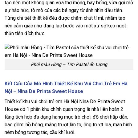
tạo nên một không gian vừa thơ mộng, bay bổng, vừa gợi mở
sự háo hức, tò mò của các bé ngay từ ánh nhìn đầu tiên.
Từng chi tiết thiết kế đều được chăm chút tỉ mỉ, nhằm tạo
nên cảm giác như đang lạc bước vào một xứ sở kẹo ngọt
thần tiên đích thực.
Phối màu Hồng – Tím Pastel ấn tượng
Kết Cấu Của Mô Hình Thiết Kế Khu Vui Chơi Trẻ Em Hà
Nội – Nina De Printa Sweet House
Thiết kế khu vui chơi trẻ em Hà Nội Nina De Printa Sweet
House có 1 phân khu chính quan trọng là nhà liên hoàn 2
tầng tích hợp đa dạng hạng mục trò chơi, đồ chơi hấp dẫn,
bao gồm: hồ bóng, máng trượt làn to, ống trượt loa, màn hình
ném bóng tương tác, cầu khỉ lưới.