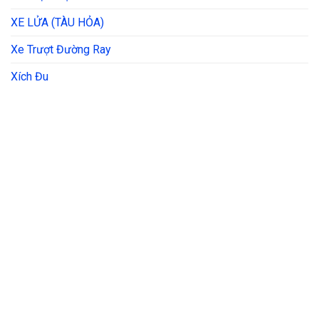
XE LỬA (TÀU HỎA)
Xe Trượt Đường Ray
Xích Đu
THÔNG TIN LIÊN HỆ
Địa chỉ:
37/17 Bến Lội, Bình Trị Đông A, Quận Bình Tân, HCM
Email:
thietkelapdatkhuvuichoi@gmail.com
Thời gian làm việc:
Thứ 2 – cn: 7h – 24h /