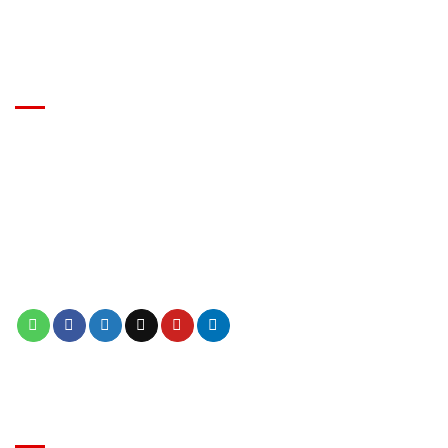
EVENT
⭕ MIỄN PHÍ Thiết kế khu vui chơi
⭐ 0941 7777 05 Zalo
✅ MÔ HÌNH NHÀ BANH LIÊN HOÀN
✅ Báo giá khu vui chơi trẻ em chính xác
BẢN ĐỒ ĐẾN CÔNG TY