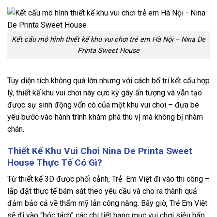
Kết cấu mô hình thiết kế khu vui chơi trẻ em Hà Nội – Nina De
Printa Sweet House
Tuy diện tích không quá lớn nhưng với cách bố trí kết cấu hợp
lý, thiết kế khu vui chơi này cực kỳ gây ấn tượng và vẫn tạo
được sự sinh động vốn có của một khu vui chơi – đưa bé
yêu bước vào hành trình khám phá thú vị mà không bị nhàm
chán.
Thiết Kế Khu Vui Chơi Nina De Printa Sweet
House Thực Tế Có Gì?
Từ thiết kế 3D được phối cảnh, Trẻ Em Việt đi vào thi công –
lắp đặt thực tế bám sát theo yêu cầu và cho ra thành quả
đảm bảo cả về thẩm mỹ lẫn công năng. Bây giờ, Trẻ Em Việt
sẽ đi vào “bóc tách” các chi tiết hạng mục vui chơi siêu hấp