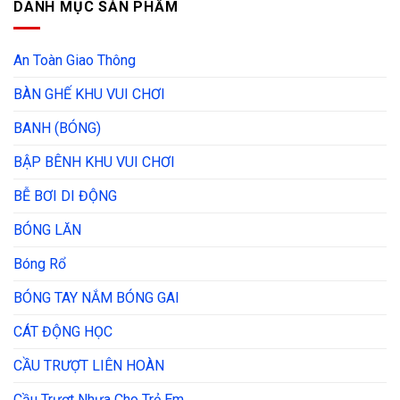
DANH MỤC SẢN PHẨM
An Toàn Giao Thông
BÀN GHẾ KHU VUI CHƠI
BANH (BÓNG)
BẬP BÊNH KHU VUI CHƠI
BỄ BƠI DI ĐỘNG
BÓNG LĂN
Bóng Rổ
BÓNG TAY NẮM BÓNG GAI
CÁT ĐỘNG HỌC
CẦU TRƯỢT LIÊN HOÀN
Cầu Trượt Nhựa Cho Trẻ Em