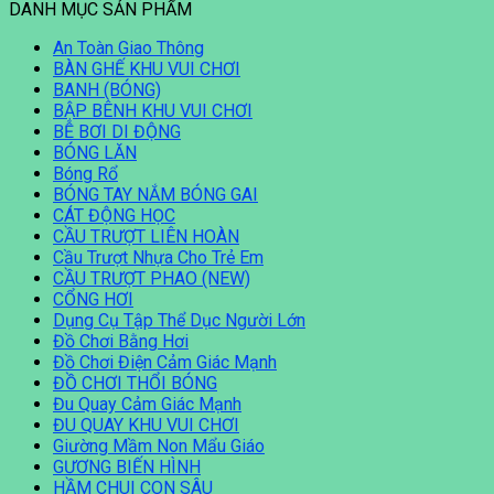
DANH MỤC SẢN PHẨM
An Toàn Giao Thông
BÀN GHẾ KHU VUI CHƠI
BANH (BÓNG)
BẬP BÊNH KHU VUI CHƠI
BỄ BƠI DI ĐỘNG
BÓNG LĂN
Bóng Rổ
BÓNG TAY NẮM BÓNG GAI
CÁT ĐỘNG HỌC
CẦU TRƯỢT LIÊN HOÀN
Cầu Trượt Nhựa Cho Trẻ Em
CẦU TRƯỢT PHAO (NEW)
CỔNG HƠI
Dụng Cụ Tập Thể Dục Người Lớn
Đồ Chơi Bằng Hơi
Đồ Chơi Điện Cảm Giác Mạnh
ĐỒ CHƠI THỔI BÓNG
Đu Quay Cảm Giác Mạnh
ĐU QUAY KHU VUI CHƠI
Giường Mầm Non Mẩu Giáo
GƯƠNG BIẾN HÌNH
HẦM CHUI CON SÂU