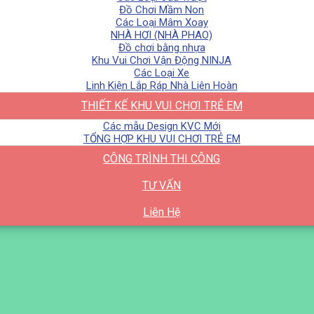
Đồ Chơi Mầm Non
Các Loại Mâm Xoay
NHÀ HƠI (NHÀ PHAO)
Đồ chơi bằng nhựa
Khu Vui Chơi Vận Động NINJA
Các Loại Xe
Linh Kiện Lắp Ráp Nhà Liên Hoàn
THIẾT KẾ KHU VUI CHƠI TRẺ EM
Các mẫu Design KVC Mới
TỔNG HỢP KHU VUI CHƠI TRẺ EM
CÔNG TRÌNH THI CÔNG
TƯ VẤN
Liên Hệ