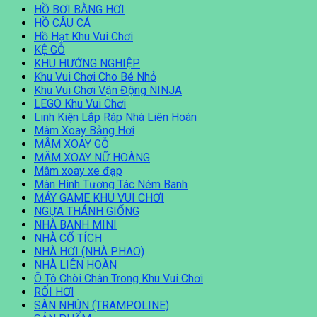
HỒ BƠI BẰNG HƠI
HỒ CÂU CÁ
Hồ Hạt Khu Vui Chơi
KỆ GỖ
KHU HƯỚNG NGHIỆP
Khu Vui Chơi Cho Bé Nhỏ
Khu Vui Chơi Vận Động NINJA
LEGO Khu Vui Chơi
Linh Kiện Lắp Ráp Nhà Liên Hoàn
Mâm Xoay Bằng Hơi
MÂM XOAY GỖ
MÂM XOAY NỮ HOÀNG
Mâm xoay xe đạp
Màn Hình Tương Tác Ném Banh
MÁY GAME KHU VUI CHƠI
NGỰA THÁNH GIỐNG
NHÀ BANH MINI
NHÀ CỔ TÍCH
NHÀ HƠI (NHÀ PHAO)
NHÀ LIÊN HOÀN
Ô Tô Chòi Chân Trong Khu Vui Chơi
RỐI HƠI
SÀN NHÚN (TRAMPOLINE)