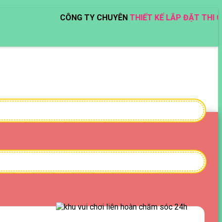
CÔNG TY CHUYÊN
THIẾT KẾ LẮP ĐẶT THI CÔNG KH