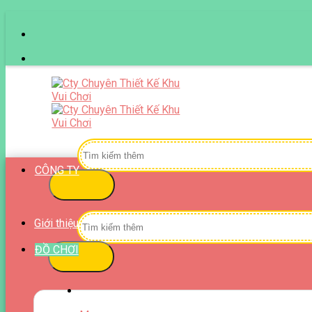
Skip
to
content
Tìm
kiếm:
CÔNG TY
Tìm
Giới thiệu
kiếm:
ĐỒ CHƠI