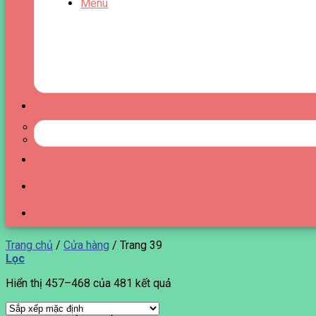
Menu
Trang chủ
/
Cửa hàng
/
Trang 39
Lọc
Hiển thị 457–468 của 481 kết quả