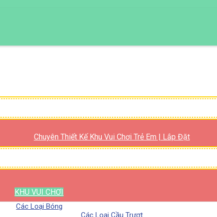
Chuyên Thiết Kế Khu Vui Chơi Trẻ Em | Lắp Đặt
KHU VUI CHƠI
Các Loại Bóng
Các Loại Cầu Trượt