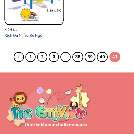
XÍCH ĐU
Xích Đu Nhiều Bé Ngồi
1
2
3
…
38
39
40
41