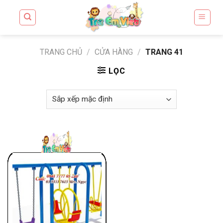
Skip
to
content
TRANG CHỦ
/
CỬA HÀNG
/
TRANG 41
LỌC