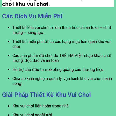
chơi khu vui chơi
.
Các Dịch Vụ Miễn Phí
Thiết kế khu vui chơi trẻ em thiêu tiêu chí an toàn – chất
lượng – sáng tạo.
Thiết kế miễn phí tất cả các hạng mục liên quan khu vui
chơi.
Các sản phẩm đồ chơi do TRẺ EM VIỆT nhập khẩu chất
lượng, độc đáo và an toàn.
Hỗ trợ chủ đầu tư maketing quảng cáo thương hiệu.
Chia sẻ kinh nghiệm quản lý, vận hành khu vui chơi thành
công.
Giải Pháp Thiết Kế Khu Vui Chơi
Khu vui chơi liên hoàn trong nhà.
Khu vui chơi ngoài trời.