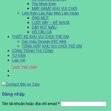
Thú Nhún Điện
MÁY GAME KHU VUI CHƠI
Linh Kiện Lắp Ráp Nhà Liên Hoàn
ỐNG MÚT
LƯỚI VÂY – ĐẾ NHỰA
DÂY RÚT MÀU
HỒ CÂU CÁ
THIẾT KẾ KHU VUI CHƠI TRẺ EM
Các mẫu Design KVC Mới
TỔNG HỢP KHU VUI CHƠI TRẺ EM
CÔNG TRÌNH THI CÔNG
TƯ VẤN
Liên Hệ
ƠI
TRẺ EM!!
Đăng nhập
Tên tài khoản hoặc địa chỉ email
*