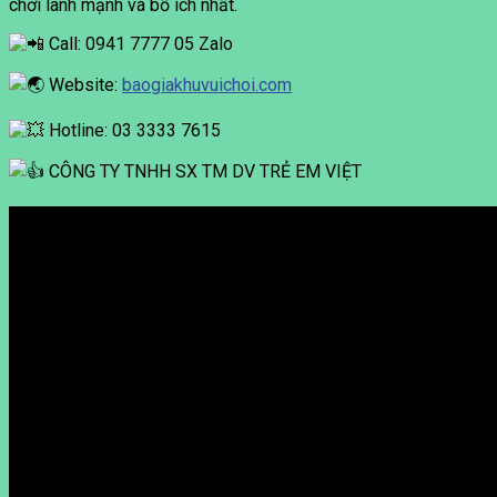
chơi lành mạnh và bổ ích nhất.
Call: 0941 7777 05 Zalo
Website:
baogiakhuvuichoi.com
Hotline: 03 3333 7615
CÔNG TY TNHH SX TM DV TRẺ EM VIỆT