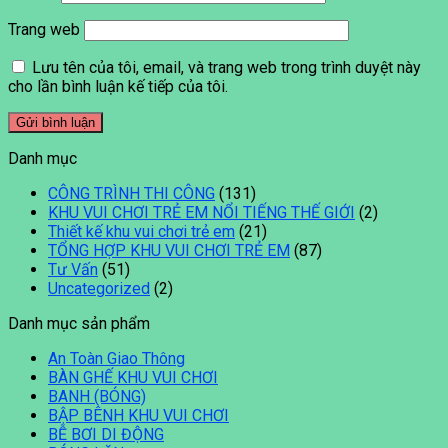
Trang web
Lưu tên của tôi, email, và trang web trong trình duyệt này
cho lần bình luận kế tiếp của tôi.
Danh mục
CÔNG TRÌNH THI CÔNG
(131)
KHU VUI CHƠI TRẺ EM NỔI TIẾNG THẾ GIỚI
(2)
Thiết kế khu vui chơi trẻ em
(21)
TỔNG HỢP KHU VUI CHƠI TRẺ EM
(87)
Tư Vấn
(51)
Uncategorized
(2)
Danh mục sản phẩm
An Toàn Giao Thông
BÀN GHẾ KHU VUI CHƠI
BANH (BÓNG)
BẬP BÊNH KHU VUI CHƠI
BỄ BƠI DI ĐỘNG