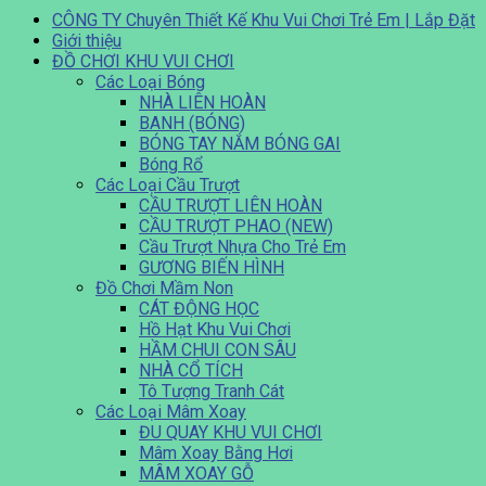
CÔNG TY Chuyên Thiết Kế Khu Vui Chơi Trẻ Em | Lắp Đặt
Giới thiệu
ĐỒ CHƠI KHU VUI CHƠI
Các Loại Bóng
NHÀ LIÊN HOÀN
BANH (BÓNG)
BÓNG TAY NẮM BÓNG GAI
Bóng Rổ
Các Loại Cầu Trượt
CẦU TRƯỢT LIÊN HOÀN
CẦU TRƯỢT PHAO (NEW)
Cầu Trượt Nhựa Cho Trẻ Em
GƯƠNG BIẾN HÌNH
Đồ Chơi Mầm Non
CÁT ĐỘNG HỌC
Hồ Hạt Khu Vui Chơi
HẦM CHUI CON SÂU
NHÀ CỔ TÍCH
Tô Tượng Tranh Cát
Các Loại Mâm Xoay
ĐU QUAY KHU VUI CHƠI
Mâm Xoay Bằng Hơi
MÂM XOAY GỖ