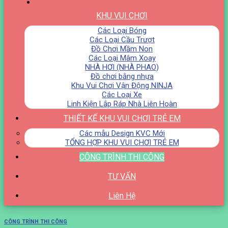
Menu
KHU VUI CHƠI
Các Loại Bóng
Các Loại Cầu Trượt
Đồ Chơi Mầm Non
Các Loại Mâm Xoay
NHÀ HƠI (NHÀ PHAO)
Đồ chơi bằng nhựa
Khu Vui Chơi Vận Động NINJA
Các Loại Xe
Linh Kiện Lắp Ráp Nhà Liên Hoàn
THIẾT KẾ KHU VUI CHƠI TRẺ EM
Các mẫu Design KVC Mới
TỔNG HỢP KHU VUI CHƠI TRẺ EM
CÔNG TRÌNH THI CÔNG
TƯ VẤN
Liên Hệ
CÔNG TRÌNH THI CÔNG