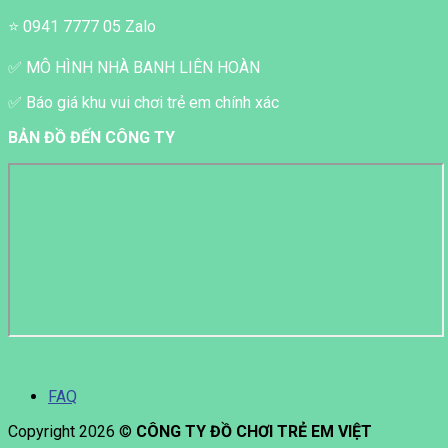
⭐ 0941 7777 05 Zalo
✅ MÔ HÌNH NHÀ BANH LIÊN HOÀN
✅ Báo giá khu vui chơi trẻ em chính xác
BẢN ĐỒ ĐẾN CÔNG TY
FAQ
Copyright 2026 ©
CÔNG TY ĐỒ CHƠI TRẺ EM VIỆT